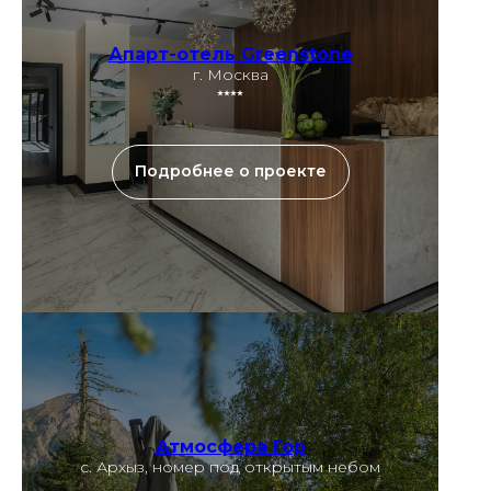
Апарт-отель Greenstone
г. Москва
⭑⭑⭑⭑
Подробнее о проекте
Атмосфера Гор
с. Архыз, номер под открытым небом