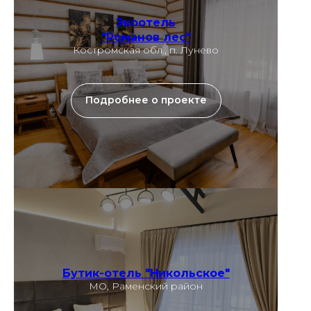
Экоотель
"Романов лес"
Костромская обл., п. Лунево
Подробнее о проекте
Бутик-отель "Никольское"
МО, Раменский район