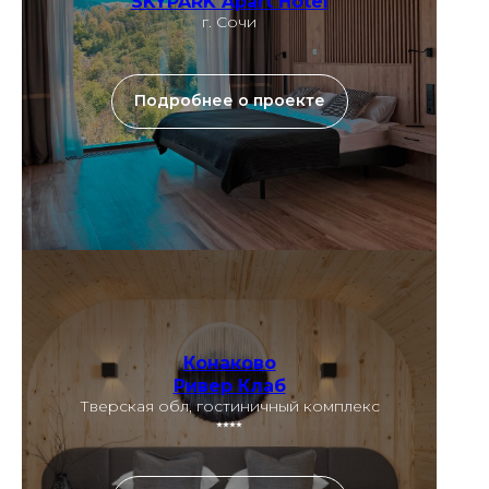
SKYPARK Apart Hotel
г. Сочи
Подробнее о проекте
Конаково
Ривер Клаб
Тверская обл, гостиничный комплекс
⭑⭑⭑⭑