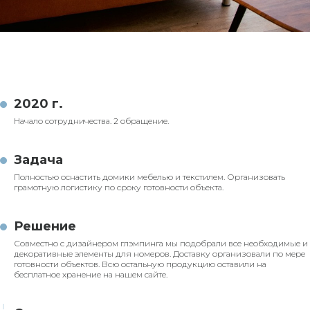
2020 г.
Начало сотрудничества. 2 обращение.
Задача
Полностью оснастить домики мебелью и текстилем. Организовать
грамотную логистику по сроку готовности объекта.
Решение
Совместно с дизайнером глэмпинга мы подобрали все необходимые и
декоративные элементы для номеров. Доставку организовали по мере
готовности объектов. Всю остальную продукцию оставили на
бесплатное хранение на нашем сайте.