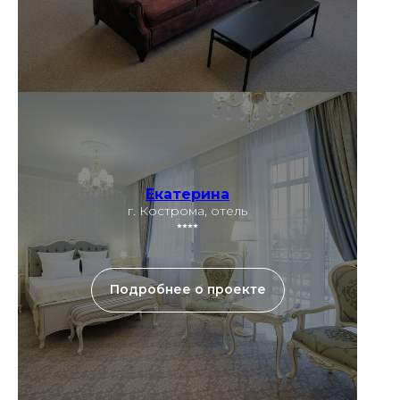
Екатерина
г. Кострома, отель
⭑⭑⭑⭑
Подробнее о проекте