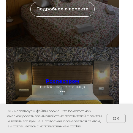
Подробнее о проекте
Рослеспром
г. Москва, гостиница
⭑⭑⭑
Мы используем файлы cookie. Это помогает нам
Подробнее о проекте
анализировать взаимодействие посетителей с сайтом
OK
и делать его лучше. Продолжая пользоваться сайтом,
вы соглашаетесь с использованием cookie.