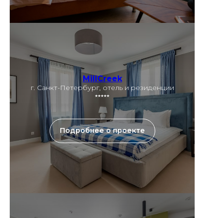
MillCreek
г. Санкт-Петербург, отель и резиденции
⭑⭑⭑⭑⭑
Подробнее о проекте