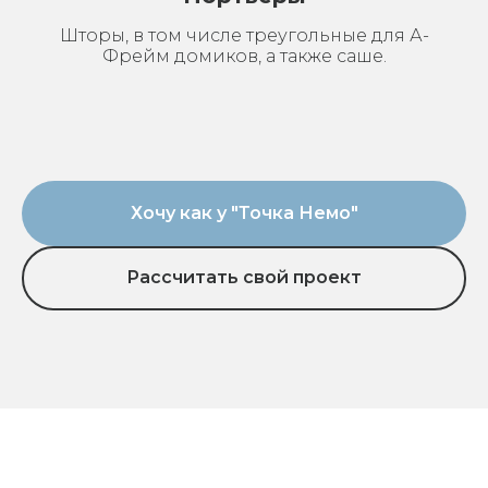
Товар привезла компания "Атмосфера" своими силами,
сняли с нас головную боль.
Шторы, в том числе треугольные для А-
Самое главное - это комплексность. Если много
Фрейм домиков, а также саше.
контрагентов, то сложно все в одну цепочку завязать.
Компания "Атмосфера" предоставляет комплексные
услуги и это значительно упростило нашу задачу.
Хочу как у "Точка Немо"
Рассчитать свой проект