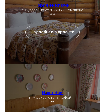
Горячие ключи
г. Суздаль, гостиничный комплекс
⭑⭑⭑⭑
Подробнее о проекте
Иван Чай
г. Москва, отель-кофейня
⭑⭑