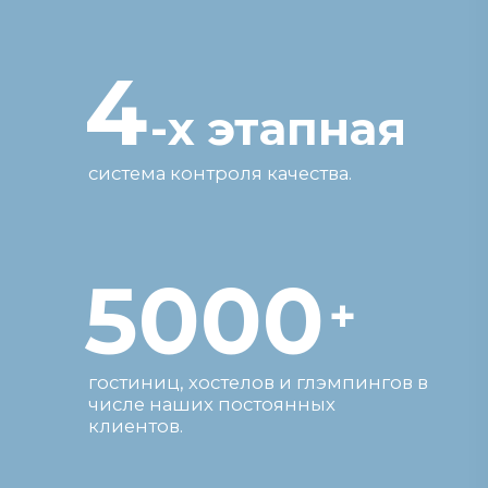
числе наших постоянных
клиентов.
10
+
лет
на рынке сферы HORECA. Работаем
по РФ, СНГ и за пределами.