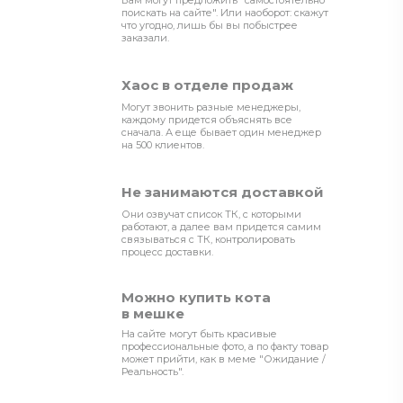
Вам могут предложить "самостоятельно
поискать на сайте". Или наоборот: скажут
что угодно, лишь бы вы побыстрее
заказали.
Хаос в отделе продаж
Могут звонить разные менеджеры,
каждому придется объяснять все
сначала. А еще бывает один менеджер
на 500 клиентов.
Не занимаются доставкой
Они озвучат список ТК, с которыми
работают, а далее вам придется самим
связываться с ТК, контролировать
процесс доставки.
Можно купить кота
в мешке
На сайте могут быть красивые
профессиональные фото, а по факту товар
может прийти, как в меме "Ожидание /
Реальность".