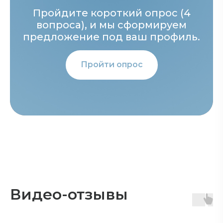
Пройдите короткий опрос (4
вопроса), и мы сформируем
предложение под ваш профиль.
4,9
рейтинг товаров
Пройти опрос
4,9
рейтинг товаров
4,9
рейтинг товаров
Видео-отзывы