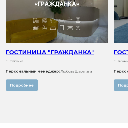
ГОСТИНИЦА "ГРАЖДАНКА"
ГОС
г. Коломна
г. Нижн
Персональный менеджер:
Любовь Шарагина
Персо
Подробнее
Под