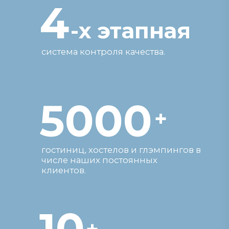
10
+
лет
на рынке сферы HORECA. Работаем
по РФ, СНГ и за пределами.