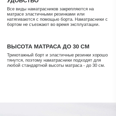
Защита от влаги и
пятен
Все водонепроницаемые
наматрасники имеют надежный
мембранный слой. Мембрана
состоит из множества плотно
переплетённых полиуретановых
волокон, образующих ячейки
меньшего размера, чем молекулы
воды.
Благодаря такой структуре
обеспечивается
воздухопроницаемость материала.
Воздух поступает только в одном
направлении: происходит
испарение влаги без её
проникновения внутрь. Благодаря
этому слою, матрас надежно
защищен не только от пыли, но и
от влаги и пятен.