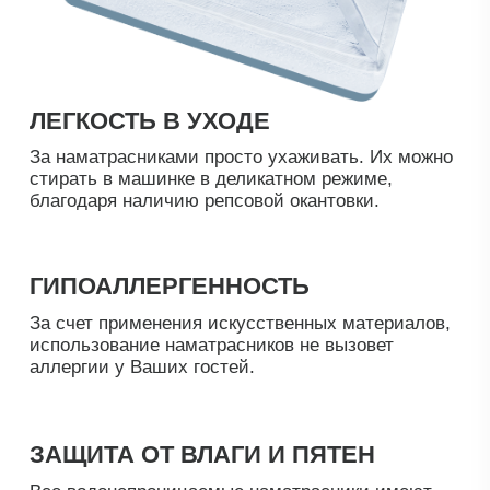
1
Стеганый наматрасник дешевле примерно на
6%, чем водонепроницаемый, но при этом весит
больше как минимум на 300 гр. Поэтому такой
наматрасник обойдется дороже в перспективе
из-за дорогостоящего ухода.
Водонепроницаемые наматрасники окупаются
уже через пару месяцев эксплуатации и
служат гораздо дольше
, чем стеганые.
2
Сгладить незначительные неровности
матраса
поможет стеганный наматрасник с
синтепоновой прослойкой. Если нужно
соединить два кроватных основания, то следует
подобрать топпер.
3
Защитить матрас от пятен и влаги
поможет
водонепроницаемый наматрасник.