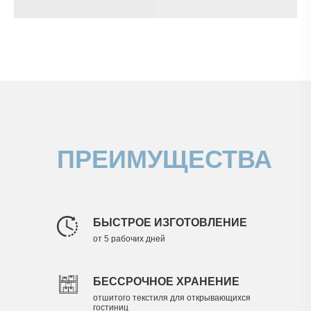
ЛЕГКОСТЬ В УХОДЕ
За наматрасниками просто ухаживать. Их можно
стирать в машинке в деликатном режиме,
благодаря наличию репсовой окантовки.
ПРЕИМУЩЕСТВА
ГИПОАЛЛЕРГЕННОСТЬ
За счет применения искусственных материалов,
использование наматрасников не вызовет
аллергии у Ваших гостей.
БЫСТРОЕ ИЗГОТОВЛЕНИЕ
от 5 рабочих дней
ЗАЩИТА ОТ ВЛАГИ И ПЯТЕН
Все водонепроницаемые наматрасники имеют
надежный мембранный слой. Мембрана состоит
БЕССРОЧНОЕ ХРАНЕНИЕ
из множества плотно переплетённых
полиуретановых волокон, образующих ячейки
отшитого текстиля для открывающихся
меньшего размера, чем молекулы воды.
гостиниц