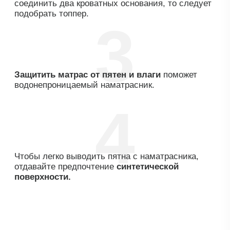
Отель-кофейня "Иван-Чай"
Отель-кофейня "Иван-Чай" находится в Москве.
Номера выполнены в стиле прованс и
украшены множеством деталей, сделанных
мастерами-художниками из дерева,
натуральных тканей, ниток и других
материалов.
Подробнее
Все видео-отзывы