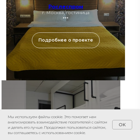
Рослеспром
г. Москва, гостиница
⭑⭑⭑
Подробнее о проекте
Мы используем файлы cookie. Это помогает нам
Шолохов
анализировать взаимодействие посетителей с сайтом
г. Ростов-на-Дону, арт-отель
OK
и делать его лучше. Продолжая пользоваться сайтом,
вы соглашаетесь с использованием cookie.