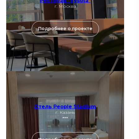
Ресторан "Vysota"
г. Москва
Подробнее о проекте
Отель People Stadium
г. Казань
⭑⭑⭑