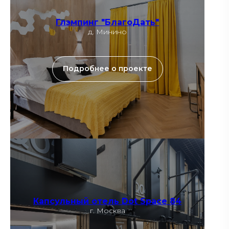
Глэмпинг "БлагоДать"
д. Минино
Подробнее о проекте
Капсульный отель Dot Space 84
г. Москва