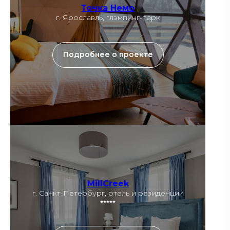
Точка Немо
г. Ярославль, глэмпинг-парк
Подробнее о проекте
MillCreek
г. Санкт-Петербург, отель и резиденции
⭑⭑⭑⭑⭑