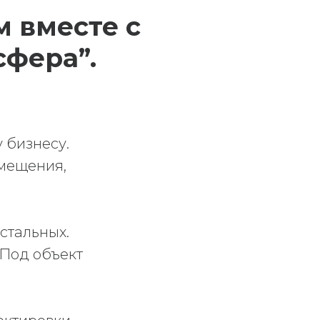
 вместе с
сфера”.
 бизнесу.
змещения,
остальных.
 Под объект