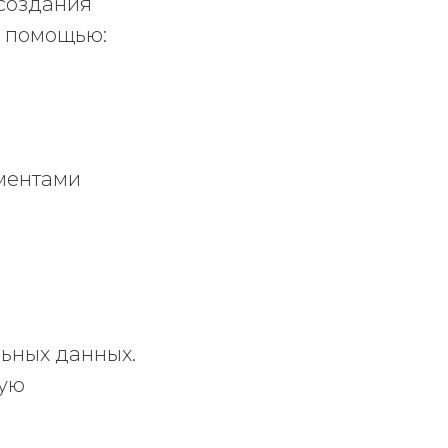
 создания
о помощью:
ментами
льных данных.
мую