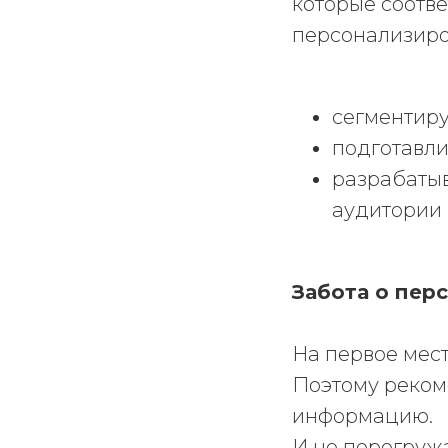
которые соотве
персонализиро
сегментиру
подготавл
разрабаты
аудитории
Забота о пер
На первое мест
Поэтому реком
информацию.
И не перегружа