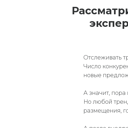
Рассматр
экспер
Отслеживать т
Число конкуре
новые предлож
А значит, пора
Но любой трен
размещения, г