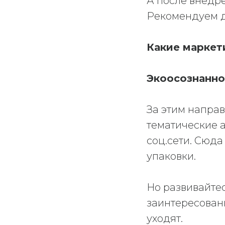
А после внедре
Рекомендуем д
Какие маркет
Экоосознанно
За этим направ
тематические а
соц.сети. Сюд
упаковки.
Но развивайте
заинтересован
уходят.