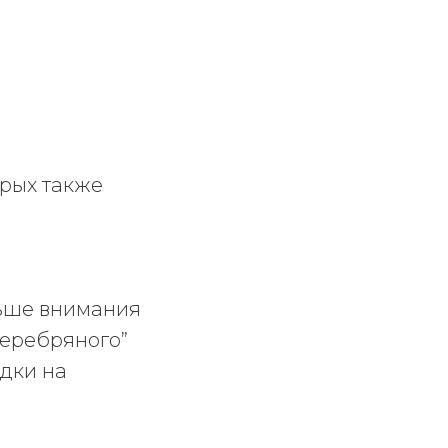
орых также
льше внимания
серебряного”
идки на