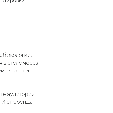
ектировки.
об экологии,
 в отеле через
емой тары и
йте аудитории
 И от бренда