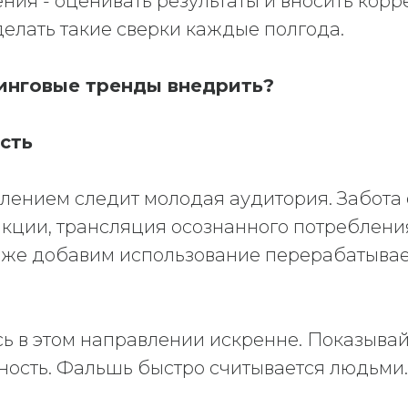
ния - оценивать результаты и вносить корр
елать такие сверки каждые полгода.
инговые тренды внедрить?
сть
лением следит молодая аудитория. Забота 
кции, трансляция осознанного потребления
а же добавим использование перерабатыва
сь в этом направлении искренне. Показыва
ность. Фальшь быстро считывается людьми.