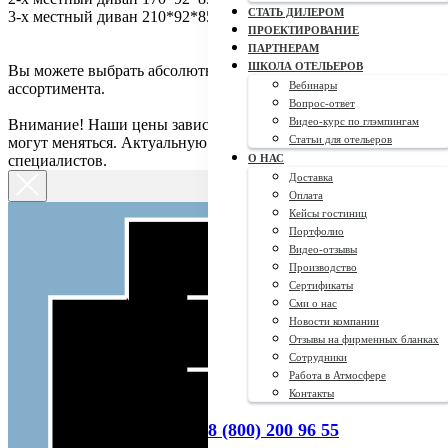
СТАТЬ ДИЛЕРОМ
3-х местный диван 210*92*85 - 48 510 руб.
ПРОЕКТИРОВАНИЕ
ПАРТНЕРАМ
ШКОЛА ОТЕЛЬЕРОВ
Вы можете выбрать абсолютно любой материал из
Вебинары
ассортимента.
Вопрос-ответ
Видео-курс по глэмпингам
Внимание! Наши цены зависят от курса доллара, поэтому они
Статьи для отельеров
могут меняться. Актуальную цену уточняйте у наших
специалистов.
О НАС
Доставка
Оплата
Кейсы гостиниц
Портфолио
Видео-отзывы
Производство
Сертификаты
Сми о нас
Новости компании
Отзывы на фирменных бланках
Сотрудники
Работа в Атмосфере
Контакты
8 (800) 200 96 55