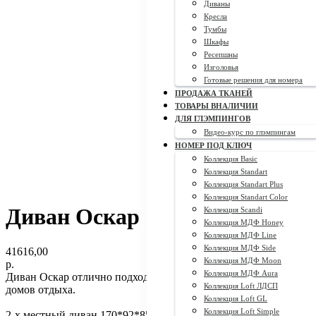
Диваны
Кресла
Тумбы
Шкафы
Ресепшны
Изголовья
Готовые решения для номера
ПРОДАЖА ТКАНЕЙ
ТОВАРЫ ВНАЛИЧИИ
ДЛЯ ГЛЭМПИНГОВ
Видео-курс по глэмпингам
НОМЕР ПОД КЛЮЧ
Коллекция Basic
Коллекция Standart
Коллекция Standart Plus
Коллекция Standart Color
Диван Оскар
Коллекция Scandi
Коллекция МДФ Honey
Коллекция МДФ Line
Коллекция МДФ Side
41616,00
Коллекция МДФ Moon
р.
Коллекция МДФ Aura
Диван Оскар отлично подходит для гостиниц, хостелов и
Коллекция Loft ЛДСП
домов отдыха.
Коллекция Loft GL
Коллекция Loft Simple
2-х местный диван 170*92*85 - 41 616 руб.