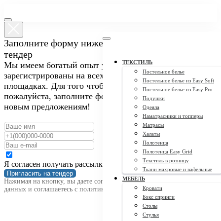
Заполните форму ниже, чтобы пригласить нас на
тендер
ТЕКСТИЛЬ
Мы имеем богатый опыт участия в закупках и
Постельное белье
зарегистрированы на всех крупных тендерных
Постельное белье из Easy Soft
площадках. Для того чтобы пригласить нас на тендер,
Постельное белье из Easy Pro
пожалуйста, заполните форму ниже. Мы открыты к
Подушки
новым предложениям!
Одеяла
Наматрасники и топперы
Матрасы
Халаты
Полотенца
Полотенца Easy Grid
Текстиль в розницу
Я согласен получать рассылку
Ткани махровые и вафельные
Пригласить на тендер
МЕБЕЛЬ
Нажимая на кнопку, вы даете согласие на обработку персональных
Кровати
данных и соглашаетесь c политикой конфиденциальности
Бокс спринги
Столы
Стулья