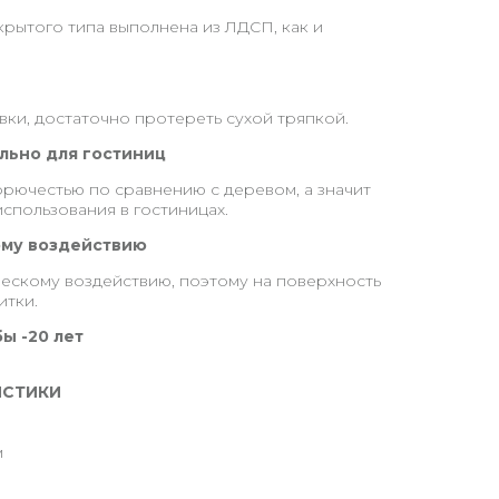
крытого типа выполнена из ЛДСП, как и
ки, достаточно протереть сухой тряпкой.
льно для гостиниц
рючестью по сравнению с деревом, а значит
использования в гостиницах.
ому воздействию
ескому воздействию, поэтому на поверхность
итки.
ы -20 лет
ИСТИКИ
м