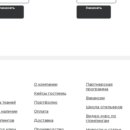
Заказать
Заказать
О компании
Партнерская
программа
Кейсы гостиниц
Вакансии
 тканей
Портфолио
Школа отельеров
 наличии
Оплата
Видео-курс по
мпингов
Доставка
глэмпингам
од ключ
Производство
Новости и статьи