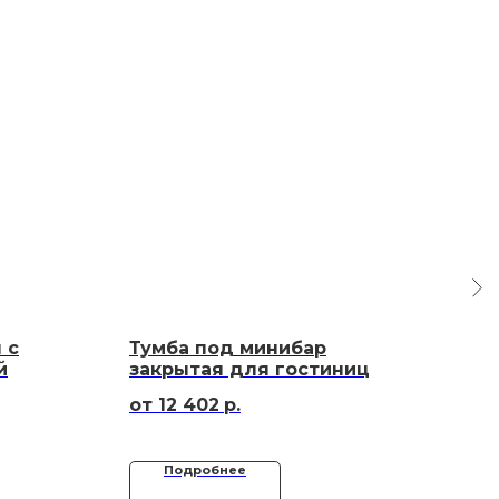
 с
Тумба под минибар
Тум
й
закрытая для гостиниц
ящ
12 402
р.
Подробнее