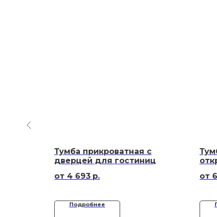
 с
Тумба прикроватная с
Тум
 отелей
дверцей для гостиниц
отк
4 693
р.
Подробнее