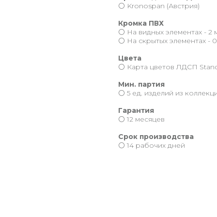
⚪️ Kronospan (Австрия)
Кромка ПВХ
⚪️ На видных элементах - 2 
⚪️ На скрытых элементах - 0
Цвета
⚪️ Карта цветов ЛДСП Stand
Мин. партия
⚪️ 5 ед. изделий из коллекц
Гарантия
⚪️ 12 месяцев
Срок производства
⚪️ 14 рабочих дней