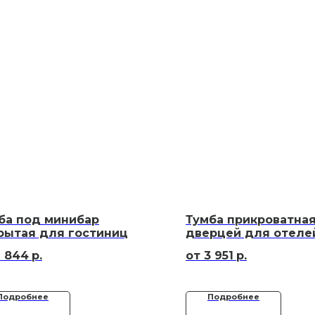
ба под минибар
Тумба прикроватная
рытая для гостиниц
дверцей для отеле
6 844
р.
3 951
р.
Подробнее
Подробнее