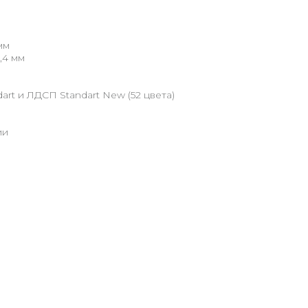
мм
,4 мм
art и ЛДСП Standart New (52 цвета)
ии