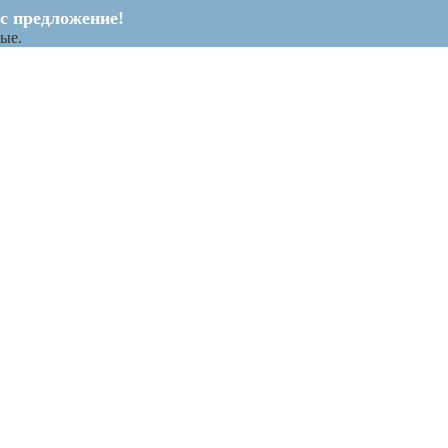
ас предложение!
ые.