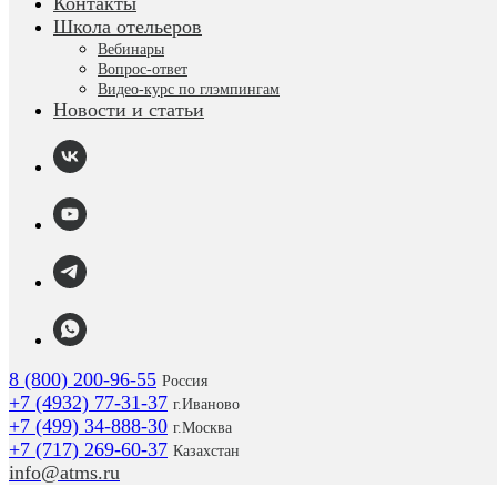
Контакты
Школа отельеров
Вебинары
Вопрос-ответ
Видео-курс по глэмпингам
Новости и статьи
8 (800) 200-96-55
Россия
+7 (4932) 77-31-37
г.
Иваново
+7 (499) 34-888-30
г.Москва
+7 (717) 269-60-37
Казахстан
info@atms.ru