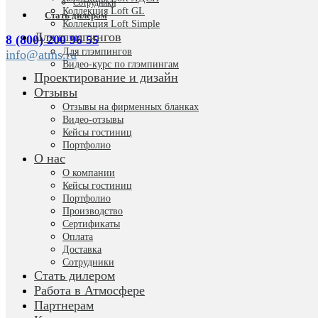
Сотрудники
Коллекция Loft GL
Стать дилером
Коллекция Loft Simple
Для глэмпингов
8 (800) 200 96 55
Для глэмпингов
info@atms.ru
Видео-курс по глэмпингам
Проектирование и дизайн
Отзывы
Отзывы на фирменных бланках
Видео-отзывы
Кейсы гостиниц
Портфолио
О нас
О компании
Кейсы гостиниц
Портфолио
Производство
Сертификаты
Оплата
Доставка
Сотрудники
Стать дилером
Работа в Атмосфере
Партнерам