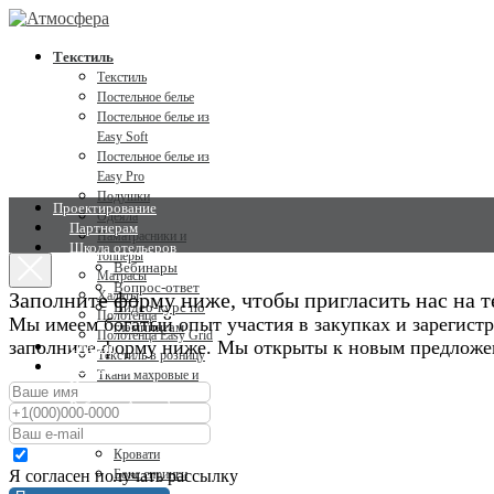
Текстиль
Текстиль
Постельное белье
Постельное белье из
Easy Soft
Постельное белье из
Easy Pro
Подушки
Проектирование
Одеяла
Партнерам
Наматрасники и
Школа отельеров
топперы
Вебинары
Матрасы
Вопрос-ответ
Заполните форму ниже, чтобы пригласить нас на т
Халаты
Видео-курс по
Полотенца
Мы имеем богатый опыт участия в закупках и зарегистр
глэмпингам
Полотенца Easy Grid
заполните форму ниже. Мы открыты к новым предложе
Статьи
Текстиль в розницу
Cми о нас
Ткани махровые и
Новости
вафельные
Работа в Атмосфере
Мебель
Мебель
Кровати
Я согласен получать рассылку
Бокс спринги