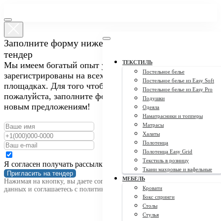
Заполните форму ниже, чтобы пригласить нас на
тендер
ТЕКСТИЛЬ
Мы имеем богатый опыт участия в закупках и
Постельное белье
зарегистрированы на всех крупных тендерных
Постельное белье из Easy Soft
площадках. Для того чтобы пригласить нас на тендер,
Постельное белье из Easy Pro
пожалуйста, заполните форму ниже. Мы открыты к
Подушки
новым предложениям!
Одеяла
Наматрасники и топперы
Матрасы
Халаты
Полотенца
Полотенца Easy Grid
Текстиль в розницу
Я согласен получать рассылку
Ткани махровые и вафельные
Пригласить на тендер
МЕБЕЛЬ
Нажимая на кнопку, вы даете согласие на обработку персональных
Кровати
данных и соглашаетесь c политикой конфиденциальности
Бокс спринги
Столы
Стулья