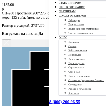
СТАТЬ ДИЛЕРОМ
1135,00
ПРОЕКТИРОВАНИЕ
р.
ПАРТНЕРАМ
СП-280 Простыня 260*275, сатин-страйп отб. 3*3 240ТС air-jet
ШКОЛА ОТЕЛЬЕРОВ
мерс. 135 гр/м, (пол. по ст. 260см), к
Вебинары
Вопрос-ответ
Размер с усадкой: 273*275
Видео-курс по глэмпингам
Выгружать на atms.ru: Да
Статьи для отельеров
О НАС
Доставка
Оплата
Кейсы гостиниц
Портфолио
Видео-отзывы
Производство
Сертификаты
Сми о нас
Новости компании
Отзывы на фирменных бланках
Сотрудники
Работа в Атмосфере
Контакты
8 (800) 200 96 55