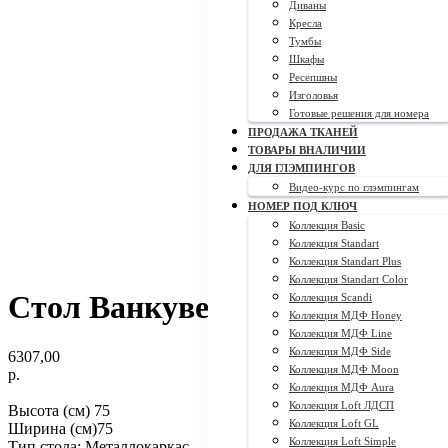
Диваны
Кресла
Тумбы
Шкафы
Ресепшны
Изголовья
Готовые решения для номера
ПРОДАЖА ТКАНЕЙ
ТОВАРЫ ВНАЛИЧИИ
ДЛЯ ГЛЭМПИНГОВ
Видео-курс по глэмпингам
НОМЕР ПОД КЛЮЧ
Коллекция Basic
Коллекция Standart
Коллекция Standart Plus
Коллекция Standart Color
Стол Ванкувер СП
Коллекция Scandi
Коллекция МДФ Honey
Коллекция МДФ Line
Коллекция МДФ Side
6307,00
Коллекция МДФ Moon
р.
Коллекция МДФ Aura
Коллекция Loft ЛДСП
Высота (см) 75
Коллекция Loft GL
Ширина (см)75
Коллекция Loft Simple
Тип стола: Металлокаркас