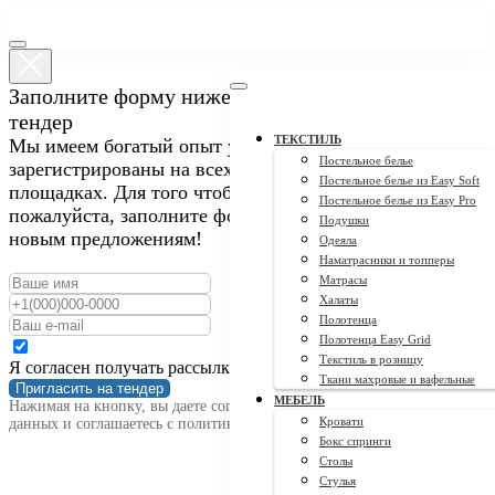
Заполните форму ниже, чтобы пригласить нас на
тендер
ТЕКСТИЛЬ
Мы имеем богатый опыт участия в закупках и
Постельное белье
зарегистрированы на всех крупных тендерных
Постельное белье из Easy Soft
площадках. Для того чтобы пригласить нас на тендер,
Постельное белье из Easy Pro
пожалуйста, заполните форму ниже. Мы открыты к
Подушки
новым предложениям!
Одеяла
Наматрасники и топперы
Матрасы
Халаты
Полотенца
Полотенца Easy Grid
Текстиль в розницу
Я согласен получать рассылку
Ткани махровые и вафельные
Пригласить на тендер
МЕБЕЛЬ
Нажимая на кнопку, вы даете согласие на обработку персональных
Кровати
данных и соглашаетесь c политикой конфиденциальности
Бокс спринги
Столы
Стулья