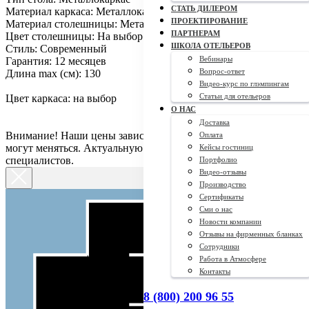
СТАТЬ ДИЛЕРОМ
Материал каркаса: Металлокаркас
ПРОЕКТИРОВАНИЕ
Материал столешницы: Металлокаркас
ПАРТНЕРАМ
Цвет столешницы: На выбор
ШКОЛА ОТЕЛЬЕРОВ
Стиль: Современный
Вебинары
Гарантия: 12 месяцев
Вопрос-ответ
Длина max (см): 130
Видео-курс по глэмпингам
Статьи для отельеров
Цвет каркаса: на выбор
О НАС
Доставка
Внимание! Наши цены зависят от курса доллара, поэтому они
Оплата
могут меняться. Актуальную цену уточняйте у наших
Кейсы гостиниц
специалистов.
Портфолио
Видео-отзывы
Производство
Сертификаты
Сми о нас
Новости компании
Отзывы на фирменных бланках
Сотрудники
Работа в Атмосфере
Контакты
8 (800) 200 96 55