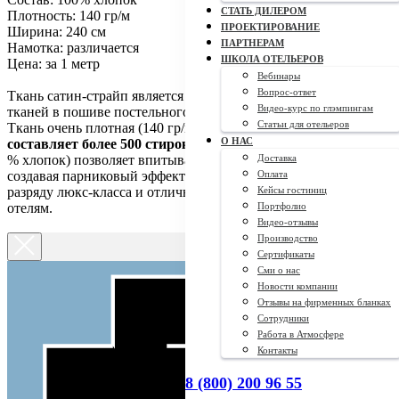
СТАТЬ ДИЛЕРОМ
Плотность:
140 гр/м
ПРОЕКТИРОВАНИЕ
Ширина:
240 см
ПАРТНЕРАМ
Намотка: различается
ШКОЛА ОТЕЛЬЕРОВ
Цена:
за 1 метр
Вебинары
Вопрос-ответ
Ткань сатин-страйп является одной из самых популярных
Видео-курс по глэмпингам
тканей в пошиве постельного белья для гостиниц и отелей.
Статьи для отельеров
Ткань очень плотная (140 гр/м),
износостойкость ткани
О НАС
составляет более 500 стирок.
Натуральный состав ткани (100
% хлопок) позволяет впитывать всю лишнюю влагу, не
Доставка
создавая парниковый эффект. Сатин-страйп относится к
Оплата
разряду люкс-класса и отлично подойдет даже самым дорогим
Кейсы гостиниц
отелям.
Портфолио
Видео-отзывы
Производство
Сертификаты
Сми о нас
Новости компании
Отзывы на фирменных бланках
Сотрудники
Работа в Атмосфере
Контакты
8 (800) 200 96 55