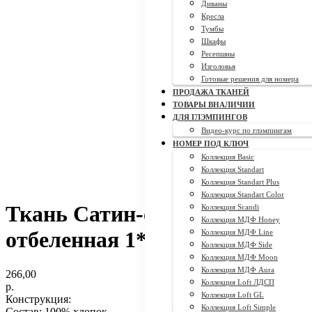
Диваны
Кресла
Тумбы
Шкафы
Ресепшны
Изголовья
Готовые решения для номера
ПРОДАЖА ТКАНЕЙ
ТОВАРЫ ВНАЛИЧИИ
ДЛЯ ГЛЭМПИНГОВ
Видео-курс по глэмпингам
НОМЕР ПОД КЛЮЧ
Коллекция Basic
Коллекция Standart
Коллекция Standart Plus
Коллекция Standart Color
Ткань Сатин-страйп
Коллекция Scandi
Коллекция МДФ Honey
отбеленная 1*1/ 3*3
Коллекция МДФ Line
Коллекция МДФ Side
Коллекция МДФ Moon
Коллекция МДФ Aura
266,00
Коллекция Loft ЛДСП
р.
Коллекция Loft GL
Конструкция:
Коллекция Loft Simple
Состав:
100% хлопок