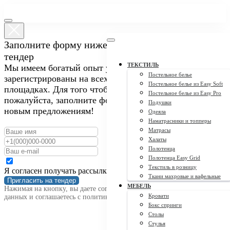
Заполните форму ниже, чтобы пригласить нас на
тендер
ТЕКСТИЛЬ
Мы имеем богатый опыт участия в закупках и
Постельное белье
зарегистрированы на всех крупных тендерных
Постельное белье из Easy Soft
площадках. Для того чтобы пригласить нас на тендер,
Постельное белье из Easy Pro
пожалуйста, заполните форму ниже. Мы открыты к
Подушки
новым предложениям!
Одеяла
Наматрасники и топперы
Матрасы
Халаты
Полотенца
Полотенца Easy Grid
Текстиль в розницу
Я согласен получать рассылку
Ткани махровые и вафельные
Пригласить на тендер
МЕБЕЛЬ
Нажимая на кнопку, вы даете согласие на обработку персональных
Кровати
данных и соглашаетесь c политикой конфиденциальности
Бокс спринги
Столы
Стулья