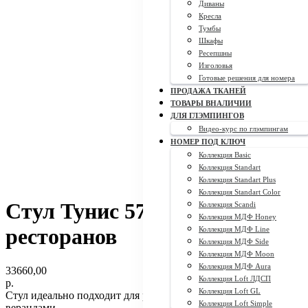
Диваны
Кресла
Тумбы
Шкафы
Ресепшны
Изголовья
Готовые решения для номера
ПРОДАЖА ТКАНЕЙ
ТОВАРЫ ВНАЛИЧИИ
ДЛЯ ГЛЭМПИНГОВ
Видео-курс по глэмпингам
НОМЕР ПОД КЛЮЧ
Коллекция Basic
Коллекция Standart
Коллекция Standart Plus
Коллекция Standart Color
Стул Тунис 57*60*80 для
Коллекция Scandi
Коллекция МДФ Honey
ресторанов
Коллекция МДФ Line
Коллекция МДФ Side
Коллекция МДФ Moon
Коллекция МДФ Aura
33660,00
Коллекция Loft ЛДСП
р.
Коллекция Loft GL
Стул идеально подходит для ресторанов и кафе с открытыми
Коллекция Loft Simple
верандами.