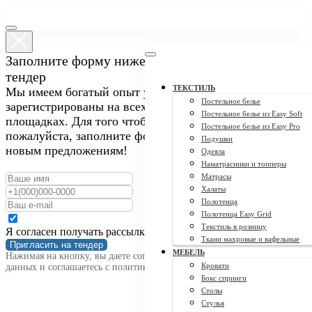
Заполните форму ниже, чтобы пригласить нас на
тендер
ТЕКСТИЛЬ
Мы имеем богатый опыт участия в закупках и
Постельное белье
зарегистрированы на всех крупных тендерных
Постельное белье из Easy Soft
площадках. Для того чтобы пригласить нас на тендер,
Постельное белье из Easy Pro
пожалуйста, заполните форму ниже. Мы открыты к
Подушки
новым предложениям!
Одеяла
Наматрасники и топперы
Матрасы
Халаты
Полотенца
Полотенца Easy Grid
Текстиль в розницу
Я согласен получать рассылку
Ткани махровые и вафельные
Пригласить на тендер
МЕБЕЛЬ
Нажимая на кнопку, вы даете согласие на обработку персональных
Кровати
данных и соглашаетесь c политикой конфиденциальности
Бокс спринги
Столы
Стулья