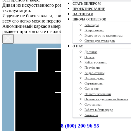
СТАТЬ ДИЛЕРОМ
Диван из искусственного ротанга неприхотлив в уходе и
ПРОЕКТИРОВАНИЕ
эксплуатации.
ПАРТНЕРАМ
Изделие не боится влаги, грибков, а благодаря небольшому
ШКОЛА ОТЕЛЬЕРОВ
весу его легко можно перенести внутрь помещения.
Вебинары
Алюминиевый каркас выдерживает высокие нагрузки и не
Вопрос-ответ
ржавеет при контакте с водой.
Видео-курс по глэмпингам
Статьи для отельеров
О НАС
Доставка
Оплата
Кейсы гостиниц
Портфолио
Видео-отзывы
Производство
Сертификаты
Сми о нас
Новости компании
Отзывы на фирменных бланках
Сотрудники
Работа в Атмосфере
Контакты
8 (800) 200 96 55