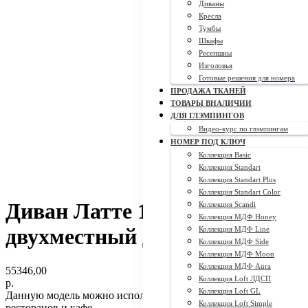
Диваны
Кресла
Тумбы
Шкафы
Ресепшны
Изголовья
Готовые решения для номера
ПРОДАЖА ТКАНЕЙ
ТОВАРЫ ВНАЛИЧИИ
ДЛЯ ГЛЭМПИНГОВ
Видео-курс по глэмпингам
НОМЕР ПОД КЛЮЧ
Коллекция Basic
Коллекция Standart
Коллекция Standart Plus
Коллекция Standart Color
Диван Латте 160*68*84
Коллекция Scandi
Коллекция МДФ Honey
двухместный для ресторанов
Коллекция МДФ Line
Коллекция МДФ Side
Коллекция МДФ Moon
Коллекция МДФ Aura
55346,00
Коллекция Loft ЛДСП
р.
Коллекция Loft GL
Данную модель можно использовать на открытых верандах
Коллекция Loft Simple
ресторанов и кафе.