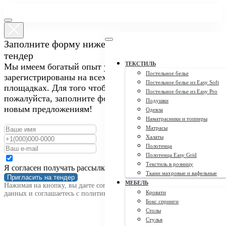
Заполните форму ниже, чтобы пригласить нас на
тендер
ТЕКСТИЛЬ
Мы имеем богатый опыт участия в закупках и
Постельное белье
зарегистрированы на всех крупных тендерных
Постельное белье из Easy Soft
площадках. Для того чтобы пригласить нас на тендер,
Постельное белье из Easy Pro
пожалуйста, заполните форму ниже. Мы открыты к
Подушки
новым предложениям!
Одеяла
Наматрасники и топперы
Матрасы
Халаты
Полотенца
Полотенца Easy Grid
Текстиль в розницу
Я согласен получать рассылку
Ткани махровые и вафельные
Пригласить на тендер
МЕБЕЛЬ
Нажимая на кнопку, вы даете согласие на обработку персональных
Кровати
данных и соглашаетесь c политикой конфиденциальности
Бокс спринги
Столы
Стулья