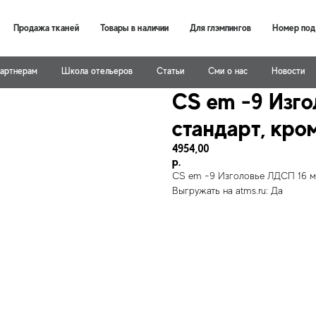
Продажа тканей
Товары в наличии
Для глэмпингов
Номер под
артнерам
Школа отельеров
Статьи
Cми о нас
Новости
CS em -9 Изго
стандарт, кро
4954,00
р.
CS em -9 Изголовье ЛДСП 16 мм
Выгружать на atms.ru: Да