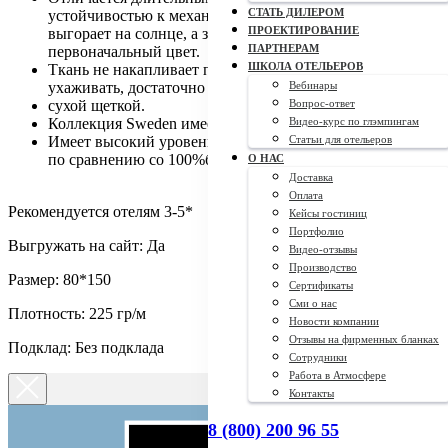
СТАТЬ ДИЛЕРОМ
устойчивостью к механическимповреждениям. Ткань не
ПРОЕКТИРОВАНИЕ
выгорает на солнце, а значит дольше сохранит свой
ПАРТНЕРАМ
первоначальный цвет.
ШКОЛА ОТЕЛЬЕРОВ
Ткань не накапливает пыть, а значит за ней легко
ухаживать, достаточно очищать
Вебинары
сухой щеткой.
Вопрос-ответ
Коллекция Sweden имеет большой выборцветов: 22 шт.
Видео-курс по глэмпингам
Имеет высокий уровень затемнения.Ткань экономичнее
Статьи для отельеров
по сравнению со 100%блэкаутами.
О НАС
Доставка
Оплата
Рекомендуется отелям 3-5*
Кейсы гостиниц
Портфолио
Выгружать на сайт: Да
Видео-отзывы
Производство
Размер: 80*150
Сертификаты
Сми о нас
Плотность: 225 гр/м
Новости компании
Отзывы на фирменных бланках
Подклад: Без подклада
Сотрудники
Работа в Атмосфере
Контакты
8 (800) 200 96 55