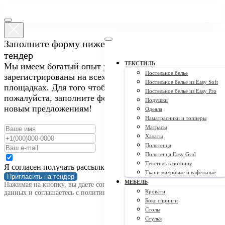
Заполните форму ниже, чтобы пригласить нас на
тендер
ТЕКСТИЛЬ
Мы имеем богатый опыт участия в закупках и
Постельное белье
зарегистрированы на всех крупных тендерных
Постельное белье из Easy Soft
площадках. Для того чтобы пригласить нас на тендер,
Постельное белье из Easy Pro
пожалуйста, заполните форму ниже. Мы открыты к
Подушки
новым предложениям!
Одеяла
Наматрасники и топперы
Матрасы
Халаты
Полотенца
Полотенца Easy Grid
Текстиль в розницу
Я согласен получать рассылку
Ткани махровые и вафельные
Пригласить на тендер
МЕБЕЛЬ
Нажимая на кнопку, вы даете согласие на обработку персональных
Кровати
данных и соглашаетесь c политикой конфиденциальности
Бокс спринги
Столы
Стулья