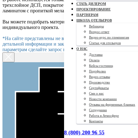
СТАТЬ ДИЛЕРОМ
трехслойное ДСП, покрытое шпоном или износоустойчивым
ПРОЕКТИРОВАНИЕ
ламинатом с пропиткой меламиновыми слоями.
ПАРТНЕРАМ
ШКОЛА ОТЕЛЬЕРОВ
Вы можете подобрать материал, цвет и размер для вашего
Вебинары
индивидуального проекта.
Вопрос-ответ
Видео-курс по глэмпингам
*На сайте представлены не все позиции мебели. Для более
Статьи для отельеров
детальной информации и заказа по индивидуальным
параметрам сделайте запрос на сайте.
О НАС
Доставка
Оплата
Кейсы гостиниц
Портфолио
Видео-отзывы
Производство
Сертификаты
Сми о нас
Новости компании
Отзывы на фирменных бланках
Сотрудники
Работа в Атмосфере
Контакты
8 (800) 200 96 55