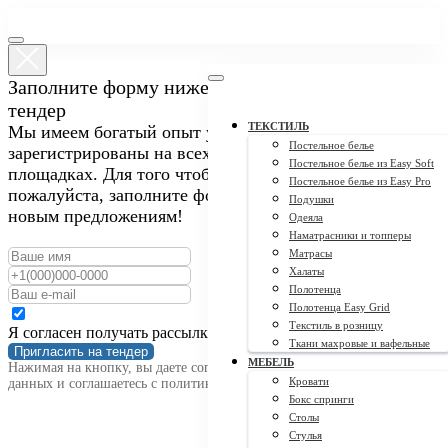
Заполните форму ниже, чтобы пригласить нас на
тендер
ТЕКСТИЛЬ
Мы имеем богатый опыт участия в закупках и
Постельное белье
зарегистрированы на всех крупных тендерных
Постельное белье из Easy Soft
площадках. Для того чтобы пригласить нас на тендер,
Постельное белье из Easy Pro
пожалуйста, заполните форму ниже. Мы открыты к
Подушки
новым предложениям!
Одеяла
Наматрасники и топперы
Матрасы
Халаты
Полотенца
Полотенца Easy Grid
Текстиль в розницу
Я согласен получать рассылку
Ткани махровые и вафельные
Пригласить на тендер
МЕБЕЛЬ
Нажимая на кнопку, вы даете согласие на обработку персональных
Кровати
данных и соглашаетесь c политикой конфиденциальности
Бокс спринги
Столы
Стулья