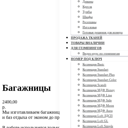
Диваны
Кресла
Тумбы
Шкафы
Ресепшны
Изголовья
Готовые решения для номера
ПРОДАЖА ТКАНЕЙ
ТОВАРЫ ВНАЛИЧИИ
ДЛЯ ГЛЭМПИНГОВ
Видео-курс по глэмпингам
НОМЕР ПОД КЛЮЧ
Коллекция Basic
Коллекция Standart
Коллекция Standart Plus
Коллекция Standart Color
Багажницы
Коллекция Scandi
Коллекция МДФ Honey
Коллекция МДФ Line
Коллекция МДФ Side
2400,00
Коллекция МДФ Moon
р.
Коллекция МДФ Aura
Мы изготавливаем багажницы для гостиниц, отелей, хостелов
Коллекция Loft ЛДСП
и баз отдыха от эконом до премиум сегмента.
Коллекция Loft GL
Коллекция Loft Simple
В работе используется только экологически чистый материал -