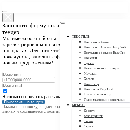
Заполните форму ниже, чтобы пригласить нас на
тендер
ТЕКСТИЛЬ
Мы имеем богатый опыт участия в закупках и
Постельное белье
зарегистрированы на всех крупных тендерных
Постельное белье из Easy Soft
площадках. Для того чтобы пригласить нас на тендер,
Постельное белье из Easy Pro
пожалуйста, заполните форму ниже. Мы открыты к
Подушки
новым предложениям!
Одеяла
Наматрасники и топперы
Матрасы
Халаты
Полотенца
Полотенца Easy Grid
Текстиль в розницу
Я согласен получать рассылку
Ткани махровые и вафельные
Пригласить на тендер
МЕБЕЛЬ
Нажимая на кнопку, вы даете согласие на обработку персональных
Кровати
данных и соглашаетесь c политикой конфиденциальности
Бокс спринги
Столы
Стулья