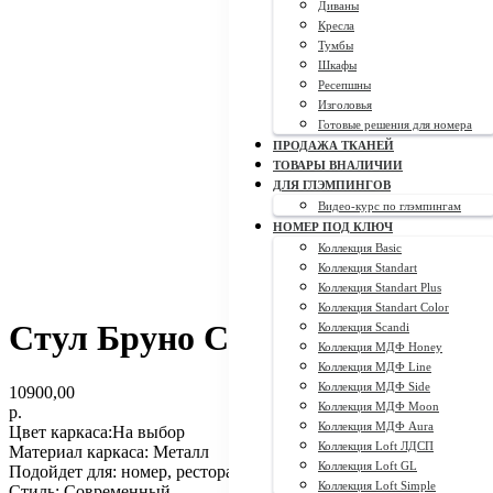
Диваны
Кресла
Тумбы
Шкафы
Ресепшны
Изголовья
Готовые решения для номера
ПРОДАЖА ТКАНЕЙ
ТОВАРЫ ВНАЛИЧИИ
ДЛЯ ГЛЭМПИНГОВ
Видео-курс по глэмпингам
НОМЕР ПОД КЛЮЧ
Коллекция Basic
Коллекция Standart
Коллекция Standart Plus
Коллекция Standart Color
Стул Бруно СП
Коллекция Scandi
Коллекция МДФ Honey
Коллекция МДФ Line
Коллекция МДФ Side
10900,00
Коллекция МДФ Moon
р.
Коллекция МДФ Aura
Цвет каркаса:На выбор
Коллекция Loft ЛДСП
Материал каркаса: Металл
Коллекция Loft GL
Подойдет для: номер, ресторан
Коллекция Loft Simple
Стиль: Современный