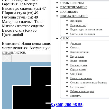
СТАТЬ ДИЛЕРОМ
Гарантия: 12 месяцев
ПРОЕКТИРОВАНИЕ
Высота до сиденья (см) 47
ПАРТНЕРАМ
Ширина стула (см) 49
ШКОЛА ОТЕЛЬЕРОВ
Глубина стула (см) 49
Вебинары
Материал сиденья: Ткань
Вопрос-ответ
Мягкое / жесткое сиденье
Видео-курс по глэмпингам
Высота стула (см) 86
Статьи для отельеров
Цвет: любой
О НАС
Внимание! Наши цены зависят от курса доллара, поэтому они
Доставка
могут меняться. Актуальную цену уточняйте у наших
Оплата
специалистов.
Кейсы гостиниц
Портфолио
Видео-отзывы
Производство
Сертификаты
Сми о нас
Новости компании
Отзывы на фирменных бланках
Сотрудники
Работа в Атмосфере
Контакты
8 (800) 200 96 55