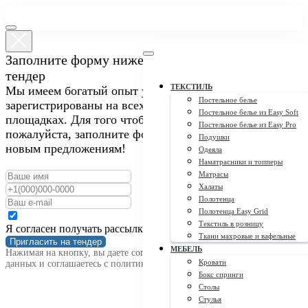
Заполните форму ниже, чтобы пригласить нас на
тендер
ТЕКСТИЛЬ
Мы имеем богатый опыт участия в закупках и
Постельное белье
зарегистрированы на всех крупных тендерных
Постельное белье из Easy Soft
площадках. Для того чтобы пригласить нас на тендер,
Постельное белье из Easy Pro
пожалуйста, заполните форму ниже. Мы открыты к
Подушки
новым предложениям!
Одеяла
Наматрасники и топперы
Матрасы
Халаты
Полотенца
Полотенца Easy Grid
Текстиль в розницу
Я согласен получать рассылку
Ткани махровые и вафельные
Пригласить на тендер
МЕБЕЛЬ
Нажимая на кнопку, вы даете согласие на обработку персональных
Кровати
данных и соглашаетесь c политикой конфиденциальности
Бокс спринги
Столы
Стулья