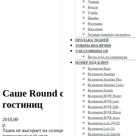
Диваны
Кресла
Тумбы
Шкафы
Ресепшны
Изголовья
Готовые решения для номера
ПРОДАЖА ТКАНЕЙ
ТОВАРЫ ВНАЛИЧИИ
ДЛЯ ГЛЭМПИНГОВ
Видео-курс по глэмпингам
НОМЕР ПОД КЛЮЧ
Коллекция Basic
Коллекция Standart
Коллекция Standart Plus
Коллекция Standart Color
Саше Round с подкладом для
Коллекция Scandi
Коллекция МДФ Honey
гостиниц
Коллекция МДФ Line
Коллекция МДФ Side
Коллекция МДФ Moon
Коллекция МДФ Aura
2010,00
Коллекция Loft ЛДСП
р.
Коллекция Loft GL
Ткань не выгорает на солнце, а значит дольше сохранит свой
Коллекция Loft Simple
первоначальный цвет.