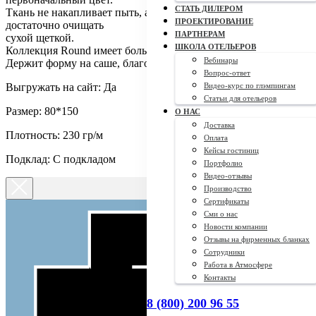
СТАТЬ ДИЛЕРОМ
Ткань не накапливает пыть, а значит за ней легко ухаживать,
ПРОЕКТИРОВАНИЕ
достаточно очищать
ПАРТНЕРАМ
сухой щеткой.
ШКОЛА ОТЕЛЬЕРОВ
Коллекция Round имеет большой выборцветов: 14 шт.
Вебинары
Держит форму на саше, благодаря подкладу.
Вопрос-ответ
Выгружать на сайт: Да
Видео-курс по глэмпингам
Статьи для отельеров
Размер: 80*150
О НАС
Доставка
Плотность: 230 гр/м
Оплата
Кейсы гостиниц
Подклад: С подкладом
Портфолио
Видео-отзывы
Производство
Сертификаты
Сми о нас
Новости компании
Отзывы на фирменных бланках
Сотрудники
Работа в Атмосфере
Контакты
8 (800) 200 96 55