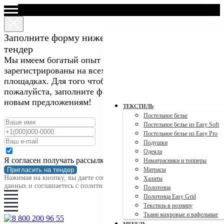
Заполните форму ниже, чтобы пригласить нас на
тендер
Мы имеем богатый опыт участия в закупках и
зарегистрированы на всех крупных тендерных
площадках. Для того чтобы пригласить нас на тендер,
пожалуйста, заполните форму ниже. Мы открыты к
новым предложениям!
ТЕКСТИЛЬ
Постельное белье
Постельное белье из Easy Soft
Постельное белье из Easy Pro
Подушки
Одеяла
Я согласен получать рассылку
Наматрасники и топперы
Пригласить на тендер
Матрасы
Нажимая на кнопку, вы даете согласие на обработку персональных
Халаты
данных и соглашаетесь c политикой конфиденциальности
Полотенца
Полотенца Easy Grid
Текстиль в розницу
Ткани махровые и вафельные