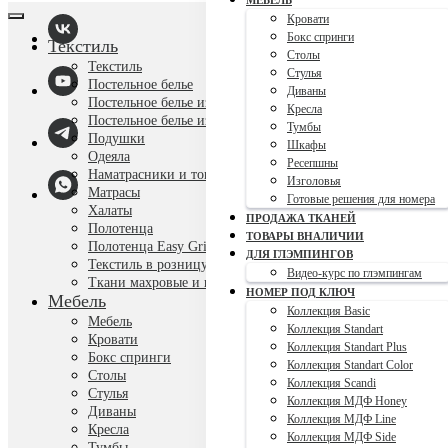
МЕБЕЛЬ
Кровати
Бокс спринги
Текстиль
Столы
Текстиль
Стулья
Постельное белье
Диваны
Постельное белье из Easy Soft
Кресла
Постельное белье из Easy Pro
Тумбы
Подушки
Шкафы
Одеяла
Ресепшны
Наматрасники и топперы
Изголовья
Матрасы
Готовые решения для номера
Халаты
ПРОДАЖА ТКАНЕЙ
Полотенца
ТОВАРЫ ВНАЛИЧИИ
Полотенца Easy Grid
ДЛЯ ГЛЭМПИНГОВ
Текстиль в розницу
Видео-курс по глэмпингам
Ткани махровые и вафельные
НОМЕР ПОД КЛЮЧ
Мебель
Коллекция Basic
Мебель
Коллекция Standart
Кровати
Коллекция Standart Plus
Бокс спринги
Коллекция Standart Color
Столы
Коллекция Scandi
Стулья
Коллекция МДФ Honey
Диваны
Коллекция МДФ Line
Кресла
Коллекция МДФ Side
Тумбы