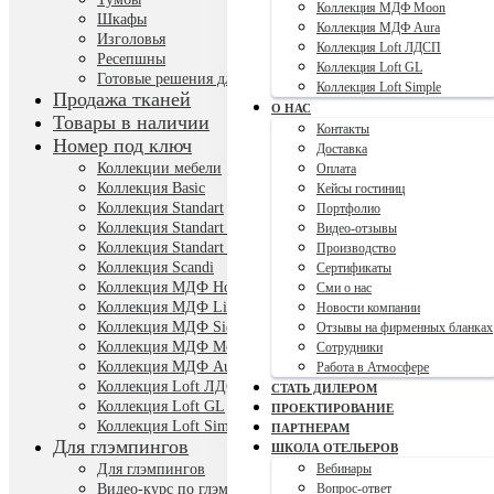
Коллекция МДФ Moon
Шкафы
Коллекция МДФ Aura
Изголовья
Коллекция Loft ЛДСП
Ресепшны
Коллекция Loft GL
Готовые решения для номера
Коллекция Loft Simple
Продажа тканей
О НАС
Товары в наличии
Контакты
Номер под ключ
Доставка
Коллекции мебели
Оплата
Коллекция Basic
Кейсы гостиниц
Коллекция Standart
Портфолио
Коллекция Standart Plus
Видео-отзывы
Коллекция Standart Color
Производство
Коллекция Scandi
Сертификаты
Коллекция МДФ Honey
Сми о нас
Коллекция МДФ Line
Новости компании
Коллекция МДФ Side
Отзывы на фирменных бланках
Коллекция МДФ Moon
Сотрудники
Коллекция МДФ Aura
Работа в Атмосфере
Коллекция Loft ЛДСП
СТАТЬ ДИЛЕРОМ
Коллекция Loft GL
ПРОЕКТИРОВАНИЕ
Коллекция Loft Simple
ПАРТНЕРАМ
Для глэмпингов
ШКОЛА ОТЕЛЬЕРОВ
Для глэмпингов
Вебинары
Видео-курс по глэмпингам
Вопрос-ответ