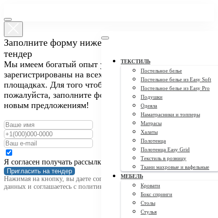
Заполните форму ниже, чтобы пригласить нас на
тендер
ТЕКСТИЛЬ
Мы имеем богатый опыт участия в закупках и
Постельное белье
зарегистрированы на всех крупных тендерных
Постельное белье из Easy Soft
площадках. Для того чтобы пригласить нас на тендер,
Постельное белье из Easy Pro
пожалуйста, заполните форму ниже. Мы открыты к
Подушки
новым предложениям!
Одеяла
Наматрасники и топперы
Матрасы
Халаты
Полотенца
Полотенца Easy Grid
Текстиль в розницу
Я согласен получать рассылку
Ткани махровые и вафельные
Пригласить на тендер
МЕБЕЛЬ
Нажимая на кнопку, вы даете согласие на обработку персональных
Кровати
данных и соглашаетесь c политикой конфиденциальности
Бокс спринги
Столы
Стулья