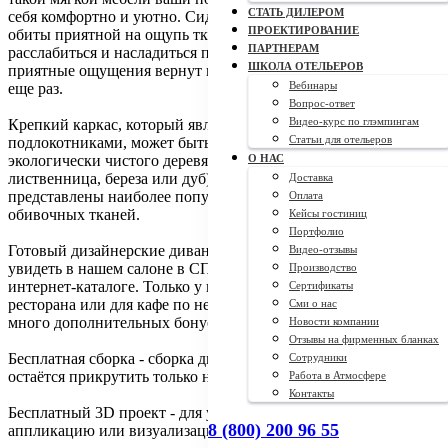
СТАТЬ ДИЛЕРОМ
себя комфортно и уютно. Сидя на упругих подушках, которые
ПРОЕКТИРОВАНИЕ
обиты приятной на ощупь тканью, можно полностью
ПАРТНЕРАМ
расслабиться и насладиться прекрасным моментом. Эти
ШКОЛА ОТЕЛЬЕРОВ
приятные ощущения вернут ваших гостей в ваше заведение
Вебинары
еще раз.
Вопрос-ответ
Видео-курс по глэмпингам
Крепкий каркас, который является одновременно спинкой и
Статьи для отельеров
подлокотниками, может быть выполнен из натурального и
экологически чистого деревянного массива (сосна,
О НАС
лиственница, береза или дуб). В нашем каталоге
Доставка
представлены наиболее популярные и универсальные оттенки
Оплата
обивочных тканей.
Кейсы гостиниц
Портфолио
Готовый дизайнерские диваны от производителя можно
Видео-отзывы
увидеть в нашем салоне в СПБ или просмотреть на фото в
Производство
интернет-каталоге. Только у нас вы найдете мебель для
Сертификаты
ресторана или для кафе по недорогой цене. А также у нас
Сми о нас
много дополнительных бонусов при покупке.
Новости компании
Отзывы на фирменных бланках
Бесплатная сборка - сборка дивана входит в стоимость. Вам
Сотрудники
остаётся прикрутить только ножки.
Работа в Атмосфере
Контакты
Бесплатный 3D проект - для удобства, предоставим 3D
8 (800) 200 96 55
аппликацию или визуализацию Вашей конфигурации.