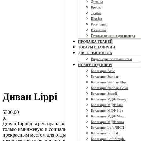
Диваны
Кресла
Тумбы
Шкафы
Ресепшны
Изголовья
Готовые решения для номера
ПРОДАЖА ТКАНЕЙ
ТОВАРЫ ВНАЛИЧИИ
ДЛЯ ГЛЭМПИНГОВ
Видео-курс по глэмпингам
НОМЕР ПОД КЛЮЧ
Коллекция Basic
Коллекция Standart
Коллекция Standart Plus
Коллекция Standart Color
Диван Lippi
Коллекция Scandi
Коллекция МДФ Honey
Коллекция МДФ Line
Коллекция МДФ Side
5300,00
Коллекция МДФ Moon
р.
Коллекция МДФ Aura
Диван Lippi для ресторана, кафе или офиса выполняет не
Коллекция Loft ЛДСП
только имиджевую и социальную функцию, но и является
Коллекция Loft GL
прекрасным местом для отдыха и приема пищи. Только на
Коллекция Loft Simple
такой мягкой мебели ваши посетители смогут почувствовать