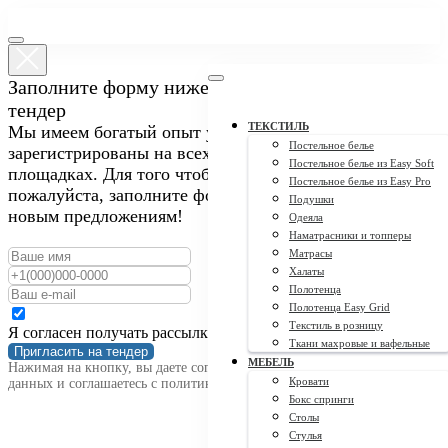
Заполните форму ниже, чтобы пригласить нас на
тендер
ТЕКСТИЛЬ
Мы имеем богатый опыт участия в закупках и
Постельное белье
зарегистрированы на всех крупных тендерных
Постельное белье из Easy Soft
площадках. Для того чтобы пригласить нас на тендер,
Постельное белье из Easy Pro
пожалуйста, заполните форму ниже. Мы открыты к
Подушки
новым предложениям!
Одеяла
Наматрасники и топперы
Матрасы
Халаты
Полотенца
Полотенца Easy Grid
Текстиль в розницу
Я согласен получать рассылку
Ткани махровые и вафельные
Пригласить на тендер
МЕБЕЛЬ
Нажимая на кнопку, вы даете согласие на обработку персональных
Кровати
данных и соглашаетесь c политикой конфиденциальности
Бокс спринги
Столы
Стулья