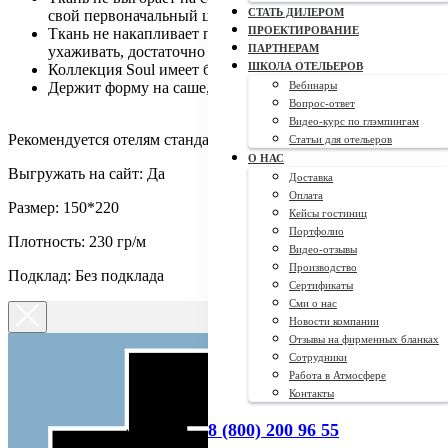
СТАТЬ ДИЛЕРОМ
свой первоначальный цвет.
ПРОЕКТИРОВАНИЕ
Ткань не накапливает пыть, а значит за ней легко
ПАРТНЕРАМ
ухаживать, достаточно очищать сухой щеткой.
ШКОЛА ОТЕЛЬЕРОВ
Коллекция Soul имеет большой выборцветов: 14 шт.
Держит форму на саше, благодаря подкладу
Вебинары
Вопрос-ответ
Видео-курс по глэмпингам
Рекомендуется отелям стандарт и хостелам
Статьи для отельеров
О НАС
Выгружать на сайт: Да
Доставка
Оплата
Размер: 150*220
Кейсы гостиниц
Портфолио
Плотность: 230 гр/м
Видео-отзывы
Производство
Подклад: Без подклада
Сертификаты
Сми о нас
Новости компании
Отзывы на фирменных бланках
Сотрудники
Работа в Атмосфере
Контакты
8 (800) 200 96 55