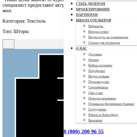
СТАТЬ ДИЛЕРОМ
специалист предоставит актуальную стоимость в течение 15
ПРОЕКТИРОВАНИЕ
мин.
ПАРТНЕРАМ
Категория: Текстиль
ШКОЛА ОТЕЛЬЕРОВ
Вебинары
Тип: Шторы
Вопрос-ответ
Видео-курс по глэмпингам
Статьи для отельеров
О НАС
Доставка
Оплата
Кейсы гостиниц
Портфолио
Видео-отзывы
Производство
Сертификаты
Сми о нас
Новости компании
Отзывы на фирменных бланках
Сотрудники
Работа в Атмосфере
Контакты
8 (800) 200 96 55