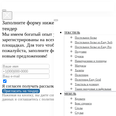
Заполните форму ниже, чтобы пригласить нас на
тендер
ТЕКСТИЛЬ
Мы имеем богатый опыт участия в закупках и
Постельное белье
зарегистрированы на всех крупных тендерных
Постельное белье из Easy Soft
площадках. Для того чтобы пригласить нас на тендер,
Постельное белье из Easy Pro
пожалуйста, заполните форму ниже. Мы открыты к
Подушки
новым предложениям!
Одеяла
Наматрасники и топперы
Матрасы
Халаты
Полотенца
Полотенца Easy Grid
Текстиль в розницу
Я согласен получать рассылку
Ткани махровые и вафельные
Пригласить на тендер
МЕБЕЛЬ
Нажимая на кнопку, вы даете согласие на обработку персональных
Кровати
данных и соглашаетесь c политикой конфиденциальности
Бокс спринги
Столы
Стулья