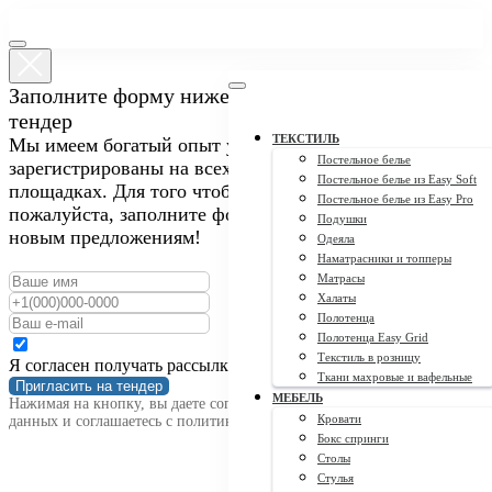
Заполните форму ниже, чтобы пригласить нас на
тендер
ТЕКСТИЛЬ
Мы имеем богатый опыт участия в закупках и
Постельное белье
зарегистрированы на всех крупных тендерных
Постельное белье из Easy Soft
площадках. Для того чтобы пригласить нас на тендер,
Постельное белье из Easy Pro
пожалуйста, заполните форму ниже. Мы открыты к
Подушки
новым предложениям!
Одеяла
Наматрасники и топперы
Матрасы
Халаты
Полотенца
Полотенца Easy Grid
Текстиль в розницу
Я согласен получать рассылку
Ткани махровые и вафельные
Пригласить на тендер
МЕБЕЛЬ
Нажимая на кнопку, вы даете согласие на обработку персональных
Кровати
данных и соглашаетесь c политикой конфиденциальности
Бокс спринги
Столы
Стулья