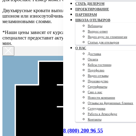
СТАТЬ ДИЛЕРОМ
ПРОЕКТИРОВАНИЕ
Двухъярусные кровати выполнены из ДСП с покрытием
ПАРТНЕРАМ
шпоном или износоутойчивым ламинатом с пропиткой
ШКОЛА ОТЕЛЬЕРОВ
меламиновыми слоями.
Вебинары
Вопрос-ответ
*Наши цены зависят от курса доллара. Оставьте заявку и наш
Видео-курс по глэмпингам
специалист предоставит актуальную стоимость в течение 15
Статьи для отельеров
мин.
О НАС
Доставка
Оплата
Кейсы гостиниц
Портфолио
Видео-отзывы
Производство
Сертификаты
Сми о нас
Новости компании
Отзывы на фирменных бланках
Сотрудники
Работа в Атмосфере
Контакты
8 (800) 200 96 55