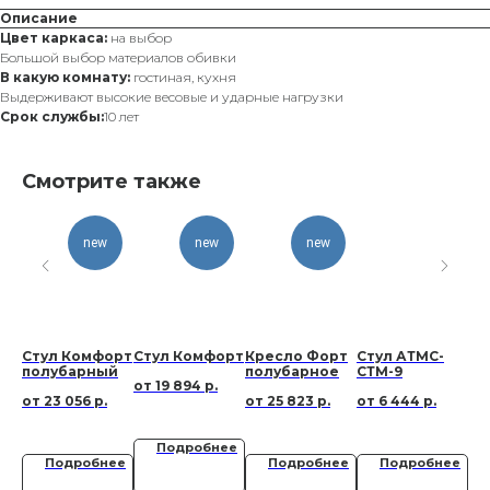
Описание
Цвет каркаса:
на выбор
Большой выбор материалов обивки
В какую комнату:
гостиная, кухня
Выдерживают высокие весовые и ударные нагрузки
Срок службы:
10 лет
Смотрите также
new
new
new
s
Стул Комфорт
Стул Комфорт
Кресло Форт
Стул АТМС-
Ст
полубарный
полубарное
СТМ-9
19 894
р.
23 056
р.
25 823
р.
6 444
р.
Подробнее
ее
Подробнее
Подробнее
Подробнее