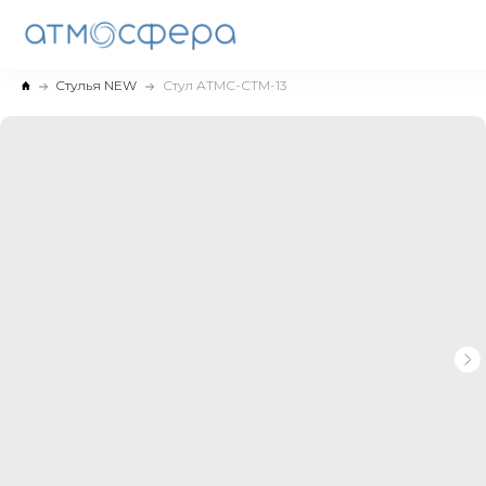
Cтулья NEW
Стул АТМС-СТМ-13