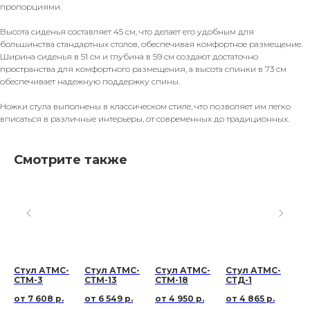
пропорциями.
Высота сиденья составляет 45 см, что делает его удобным для
большинства стандартных столов, обеспечивая комфортное размещение.
Ширина сиденья в 51 см и глубина в 59 см создают достаточно
пространства для комфортного размещения, а высота спинки в 73 см
обеспечивает надежную поддержку спины.
Ножки стула выполнены в классическом стиле, что позволяет им легко
вписаться в различные интерьеры, от современных до традиционных.
Смотрите также
Стул АТМС-
Стул АТМС-
Стул АТМС-
Стул АТМС-
Кр
СТМ-3
СТМ-13
СТМ-18
СТД-1
м
7 608
р.
6 549
р.
4 950
р.
4 865
р.
м