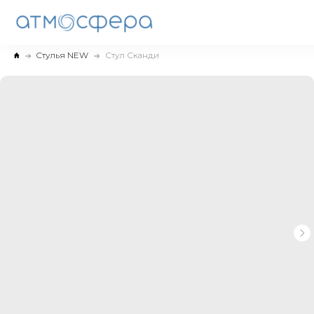
Cтулья NEW
Стул Сканди