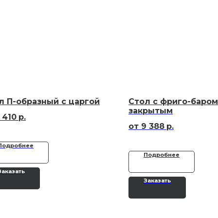
л П-образный с царгой
Стол с фриго-баром
закрытым
 410
р.
9 388
р.
Подробнее
Подробнее
Заказать
Заказать