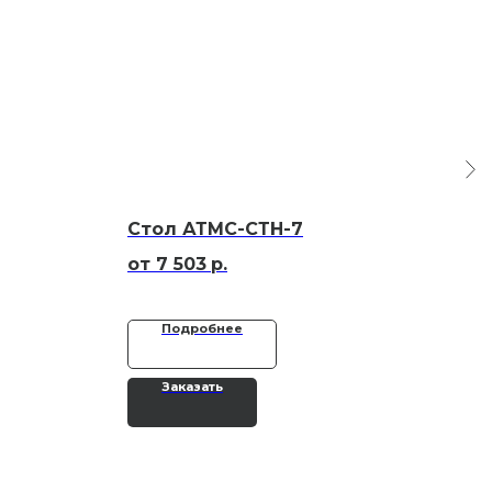
Стол АТМС-СТН-7
Сто
за
7 503
р.
Подробнее
Заказать