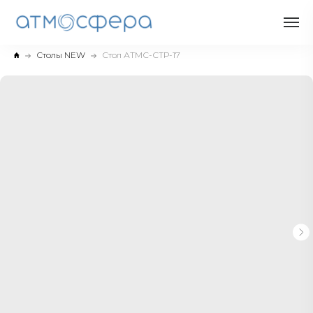
Столы NEW
Стол АТМС-СТР-17