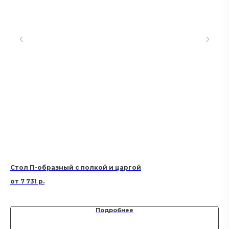
Стол П-образный с полкой и царгой
Ст
7 731
р.
Подробнее