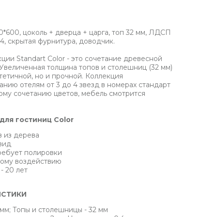
600, цоколь + дверца + царга, топ 32 мм, ЛДСП
.4, скрытая фурнитура, доводчик.
ции Standart Color - это сочетание древесной
 Увеличенная толщина топов и столешниц (32 мм)
тетичной, но и прочной. Коллекция
нию отелям от 3 до 4 звезд в номерах стандарт
ому сочетанию цветов, мебель смотрится
для гостиниц Color
 из дерева
вид
требует полировки
вому воздействию
- 20 лет
ИСТИКИ
мм; Топы и столешницы - 32 мм