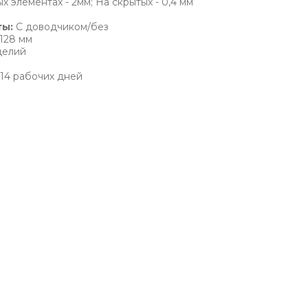
х элементах - 2мм; На скрытых - 0,4 мм
ты:
С доводчиком/без
128 мм
зделий
14 рабочих дней