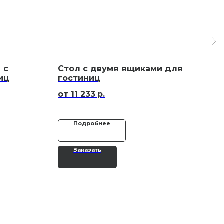
 c
Стол с двумя ящиками для
Сто
иц
гостиниц
зак
11 233
р.
Подробнее
Заказать