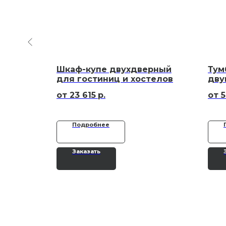
ый для
Шкаф-купе двухдверный
Тум
в
для гостиниц и хостелов
дву
гос
23 615
р.
5
Подробнее
Заказать