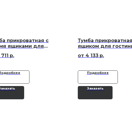
ба прикроватная с
Тумба прикроватная
мя ящиками для
ящиком для гостин
тиниц
 711
р.
4 133
р.
Подробнее
Подробнее
Заказать
Заказать