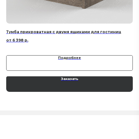
Тумба прикроватная с двумя ящиками для гостиниц
Ту
6 398
р.
Подробнее
Заказать