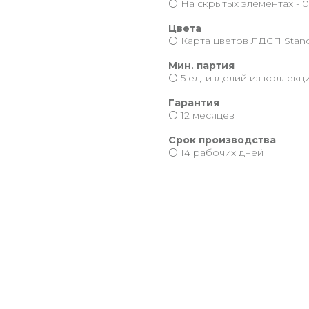
⚪️ На скрытых элементах - 0
Цвета
⚪️ Карта цветов ЛДСП Stand
Мин. партия
⚪️ 5 ед. изделий из коллекц
Гарантия
⚪️ 12 месяцев
Срок производства
⚪️ 14 рабочих дней