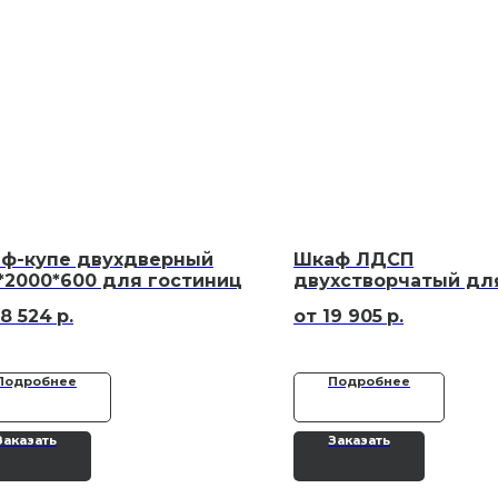
ф-купе двухдверный
Шкаф ЛДСП
*2000*600 для гостиниц
двухстворчатый дл
отелей
8 524
р.
19 905
р.
Подробнее
Подробнее
Заказать
Заказать