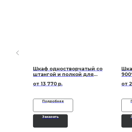
Шкаф одностворчатый со
Шка
гостиниц
штангой и полкой для
900
отелей
13 770
р.
2
Подробнее
Заказать