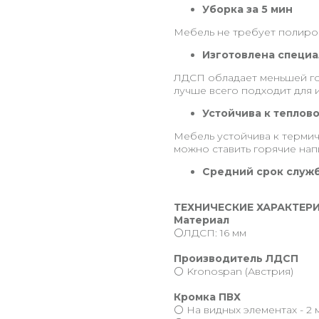
Уборка за 5 мин
Мебель не требует полиров
Изготовлена специа
ЛДСП обладает меньшей го
лучше всего подходит для 
Устойчива к теплов
Мебель устойчива к термич
можно ставить горячие нап
Средний срок служб
ТЕХНИЧЕСКИЕ ХАРАКТЕР
Материал
⚪️ЛДСП: 16 мм
Производитель ЛДСП
⚪️ Kronospan (Австрия)
Кромка ПВХ
⚪️ На видных элементах - 2 