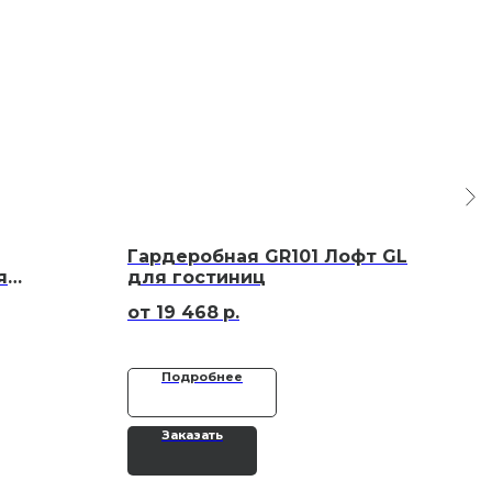
Гардеробная GR101 Лофт GL
Шк
я
для гостиниц
120
19 468
р.
Подробнее
Заказать