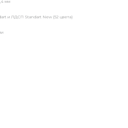
,4 мм
art и ЛДСП Standart New (52 цвета)
ии