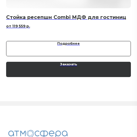
Стойка ресепшн Combi МДФ для гостиниц
Ст
г
119 559
р.
Подробнее
Заказать