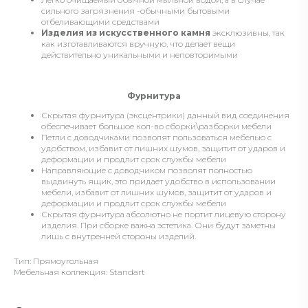
сильного загрязнения -обычными бытовыми
отбеливающими средствами
Изделия из искусственного камня
эксклюзивны, так
как изготавливаются вручную, что делает вещи
действительно уникальными и неповторимыми
Фурнитура
Скрытая фурнитура (эксцентрики) данный вид соединения
обеспечивает большое кол-во сборки\разборки мебели
Петли с доводчиками позволят пользоваться мебелью с
удобством, избавит от лишних шумов, защитит от ударов и
деформации и продлит срок службы мебели
Направляющие с доводчиком позволят полностью
выдвинуть ящик, это придает удобство в использовании
мебели, избавит от лишних шумов, защитит от ударов и
деформации и продлит срок службы мебели
Скрытая фурнитура абсолютно не портит лицевую сторону
изделия. При сборке важна эстетика. Они будут заметны
лишь с внутренней стороны изделий.
Тип: Прямоугольная
Мебельная коллекция: Standart