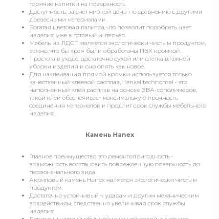
горячие напитки на поверхность.
Доступность, за счет низкой цены по сравнению с другими
древесными материалами.
Богатая цветовая палитра, что позволит подобрать цвет
изделия уже в готовый интерьер.
Мебель из ЛДСП является экологически чистым продуктом,
важно, что бы края были обработаны ПВХ кромкой.
Простота в уходе, достаточно сухой или слегка влажной
уборки изделия и оно опять как новое.
Для наклеивания прямой кромки используется только
качественный клеевой расплав, Henkel technomel - это
наполненный клей расплав на основе ЭВА-сополимеров,
такой клей обеспечивает максимальную прочность
соединения материалов и продлит срок службы мебельного
изделия.
Камень Hanex
Главное преимущество это ремонтопригодность -
возможность восстановить поврежденную поверхность до
первоначального вида.
Акриловый камень Hanex является экологически чистым
продуктом.
Достаточно устойчивый к ударам и другим механическим
воздействиям, следственно увеличивая срок службы
изделия
Легко очищаемый обычной мыльной водой, а в случае