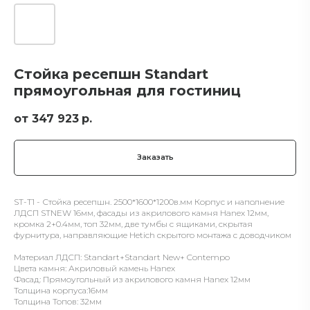
Стойка ресепшн Standart
прямоугольная для гостиниц
347 923
р.
Заказать
ST-T1 - Стойка ресепшн. 2500*1600*1200в.мм Корпус и наполнение
ЛДСП STNEW 16мм, фасады из акрилового камня Hanex 12мм,
кромка 2+0.4мм, топ 32мм, две тумбы с ящиками, скрытая
фурнитура, направляющие Hetich скрытого монтажа с доводчиком
Материал ЛДСП: Standart+Standart New+ Contempo
Цвета камня: Акриловый камень Hanex
Фасад: Прямоугольный из акрилового камня Hanex 12мм
Толщина корпуса:16мм
Толщина Топов: 32мм