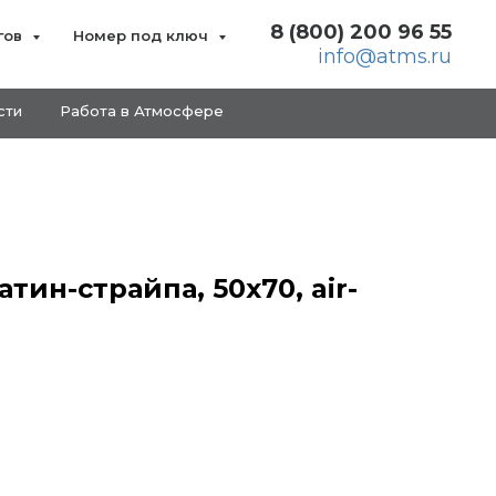
8 (800) 200 96 55
гов
Номер под ключ
info@atms.ru
сти
Работа в Атмосфере
тин-страйпа, 50х70, air-