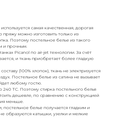
используется самая качественная, дорогая
ю пряжу можно изготовить только из
пка. Поэтому постельное белье из такого
м и прочным.
нках Picanol по air-jet технологии. За счёт
ается, и ткань приобретает более гладкую
составу (100% хлопок), ткань не электризуется
здух. Постельное белье из сатина не вызывает
йдет любому гостю.
ю 240 ТС. Поэтому стирка постельного белья
стоить дешевле, по сравнению с конструкцией
лия меньше.
, постельное белье получается гладким и
не образуются катышки, узелки и мелкие