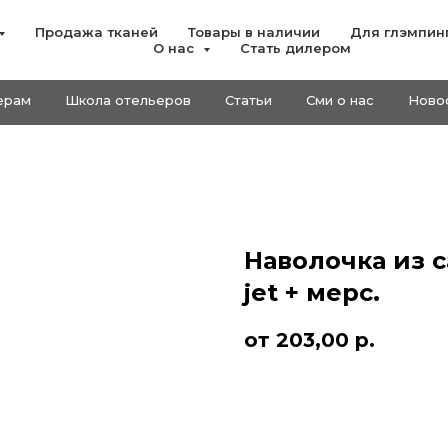
Продажа тканей
Товары в наличии
Для глэмпин
О нас
Стать дилером
ерам
Школа отельеров
Статьи
Cми о нас
Ново
Наволочка из са
jet + мерс.
203,00
р.
Заказать