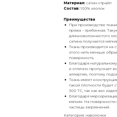
Материал:
сатин-страйп
Состав:
100% хлопок
Преимущества
При производстве ткани 
пряжа – гребенная. Таку
длинноволокнистого хло
сатина получается мягки
Ткань производится на ста
этого нить меньше обрыв
поверхность.
Благодаря натуральному 
и отлично пропускает во
аллергию, поэтому подо
Ткань имеет конструкци
такой плотности будет 
300 ТС, так как вес изде
Благодаря мерсеризации
мягким. На поверхности 
частицы загрязнений.
Категория: наволочки