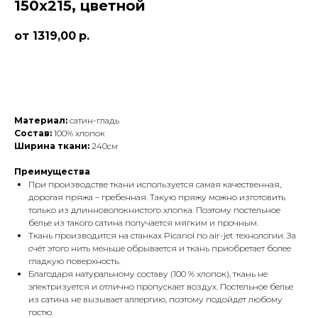
150х215, цветной
1319,00
р.
Заказать
Материал:
сатин-гладь
Состав:
100% хлопок
Ширина ткани:
240см
Преимущества
При производстве ткани используется самая качественная,
дорогая пряжа – гребенная. Такую пряжу можно изготовить
только из длинноволокнистого хлопка. Поэтому постельное
белье из такого сатина получается мягким и прочным.
Ткань производится на станках Picanol по air-jet технологии. За
счёт этого нить меньше обрывается и ткань приобретает более
гладкую поверхность.
Благодаря натуральному составу (100 % хлопок), ткань не
электризуется и отлично пропускает воздух. Постельное белье
из сатина не вызывает аллергию, поэтому подойдет любому
гостю.