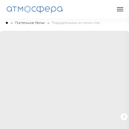
Постельное белье
Пододеяльник из сатин-глади, air-jet + мерс.