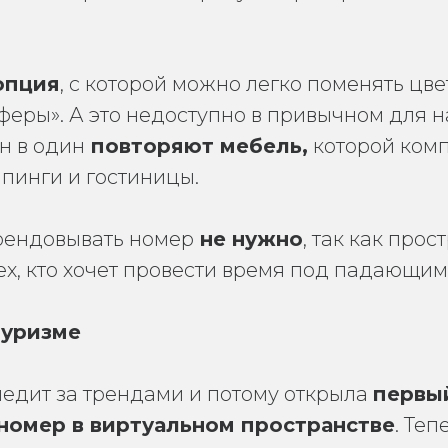
опция
, с которой можно легко поменять цве
еры». А это недоступно в привычном для на
н в один
повторяют мебель,
которой ком
пинги и гостиницы.
арендовывать номер
не нужно
, так как прос
ех, кто хочет провести время под падающим
туризме
ледит за трендами и потому открыла
первы
номер в виртуальном пространстве
. Теп