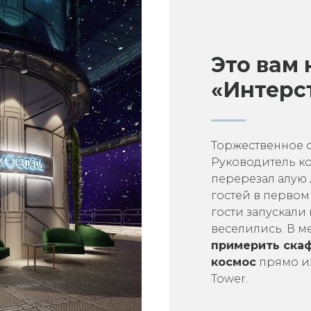
Это вам 
«Интерс
Торжественное 
Руководитель к
перерезал алую
гостей в первом
гости запускали
веселились. В м
примерить ска
космос
прямо из
Tower.