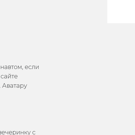
онавтом, если
 сайте
 Аватару
вечеринку с