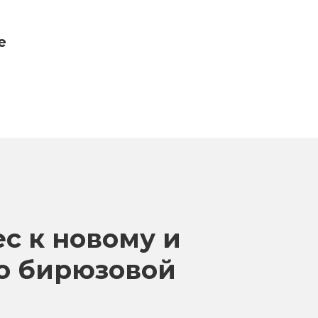
е
с к новому и
по бирюзовой