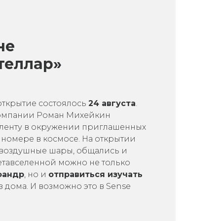
не
теллар»
открытие состоялось
24 августа
.
омпании Роман Михейкин
 ленту в окружении приглашенных
 номере в космосе. На открытии
 воздушные шары, общались и
етавселенной можно не только
фандр
, но и
отправиться изучать
 дома. И возможно это в Sense