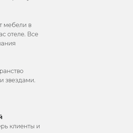
т мебели в
с отеле. Все
пания
транство
и звездами.
й
ерь клиенты и