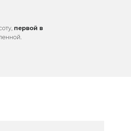
соту,
первой в
ленной.