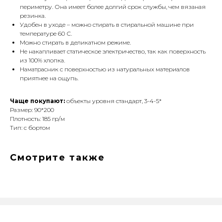
периметру. Она имеет более долгий срок службы, чем вязаная
резинка.
Удобен в уходе – можно стирать в стиральной машине при
температуре 60 С.
Можно стирать в деликатном режиме.
Не накапливает статическое электричество, так как поверхность
из 100% хлопка.
Наматрасник с поверхностью из натуральных материалов
приятнее на ощупь.
Чаще покупают:
объекты уровня стандарт, 3-4-5*
Размер: 90*200
Плотность: 185 гр/м
Тип: с бортом
Смотрите также