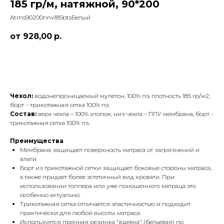
185 гр/м, натяжной, 90*200
Atms90200nnv185btsБелый
928,00
р.
Заказать
Чехол:
водонепроницаемый мулетон, 100% пэ, плотность 185 гр/м2;
борт – трикотажная сетка 100% пэ.
Состав:
верх чехла – 100% хлопок; низ чехла – ППУ мембрана; борт -
трикотажная сетка 100% пэ.
Преимущества
Мембрана защищает поверхность матраса от загрязнений и
влаги.
Борт из трикотажной сетки защищает боковые стороны матраса,
а также придает более эстетичный вид кровати. При
использовании топпера или уже поношенного матраца это
особенно актуально.
Трикотажная сетка отличается эластичностью и подходит
практически для любой высоты матраса.
Используется прочная резинка "вдевка" (бельевая) по