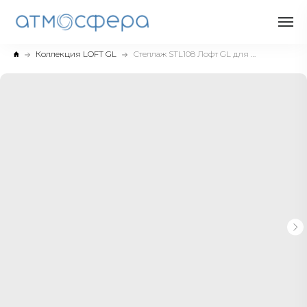
Коллекция LOFT GL
Стеллаж STL108 Лофт GL для гостиниц