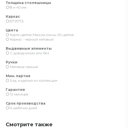
Толщина столешницы
⚪️18 и 40 мм
Каркас
⚪️20*20*1,5
Цвета
⚪️ Карта цветов Массив сосны (10 цветов
⚪️ Каркас - черный матовый
Выдвижные элементы
⚪️ С доводчиком или без
Ручки
⚪️ Матовые черные
Мин. партия
⚪️ 5 ед. изделий из коллекции
Гарантия
⚪️ 12 месяцев
Срок производства
⚪️14 рабочих дней
Смотрите также