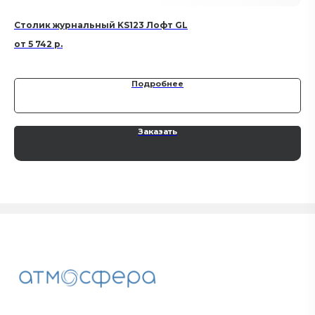
Столик журнальный KS123 Лофт GL
Ко
5 742
р.
Подробнее
Заказать