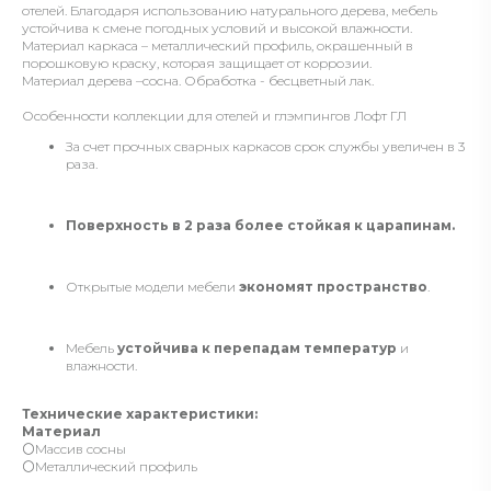
отелей. Благодаря использованию натурального дерева, мебель
устойчива к смене погодных условий и высокой влажности.
Материал каркаса – металлический профиль, окрашенный в
порошковую краску, которая защищает от коррозии.
Материал дерева –сосна. Обработка - бесцветный лак.
Особенности коллекции для отелей и глэмпингов Лофт ГЛ
За счет прочных сварных каркасов срок службы увеличен в 3
раза.
Поверхность в 2 раза более стойкая к царапинам.
Открытые модели мебели
экономят пространство
.
Мебель
устойчива к перепадам температур
и
влажности.
Технические характеристики:
Материал
⚪️Массив сосны
⚪️Металлический профиль