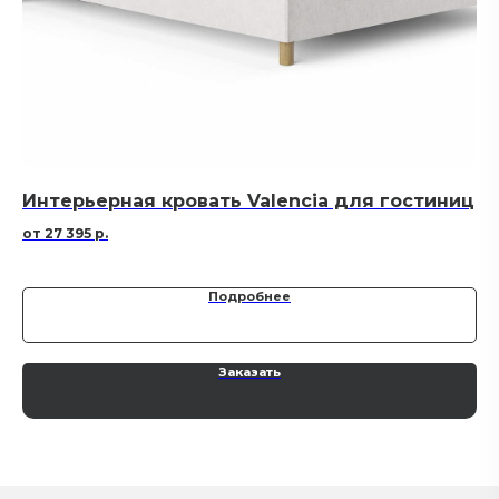
Интерьерная кровать Valencia для гостиниц
И
27 395
р.
Подробнее
Заказать