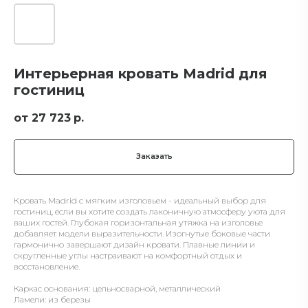
Интерьерная кровать Madrid для
гостиниц
27 723
р.
Заказать
Кровать Madrid с мягким изголовьем - идеальный выбор для
гостиниц, если вы хотите создать лаконичную атмосферу уюта для
ваших гостей. Глубокая горизонтальная утяжка на изголовье
добавляет модели выразительности. Изогнутые боковые части
гармонично завершают дизайн кровати. Плавные линии и
скругленные углы настраивают на комфортный отдых и
восстановление.
Каркас основания:
цельносварной, металлический
Ламели:
из березы