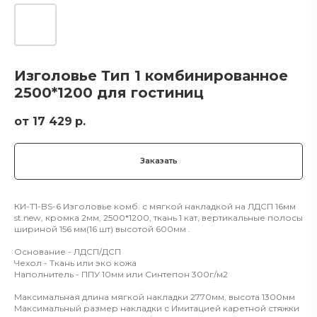
Изголовье Тип 1 комбинированное
2500*1200 для гостиниц
17 429
р.
Заказать
КИ-Т1-BS-6 Изголовье комб. с мягкой накладкой на ЛДСП 16мм
st.new, кромка 2мм, 2500*1200, ткань 1 кат, вертикальные полосы
шириной 156 мм(16 шт) высотой 600мм .
Основание - ЛДСП/ДСП
Чехол - Ткань или эко кожа
Наполнитель - ППУ 10мм или Синтепон 300г/м2
Максимальная длина мягкой накладки 2770мм, высота 1300мм
Максимальный размер накладки с Имитацией каретной стяжки