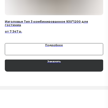
Изголовье Тип 3 комбинированное 930*1200 для
Из
гостиниц
го
7 347
р.
Подробнее
Заказать