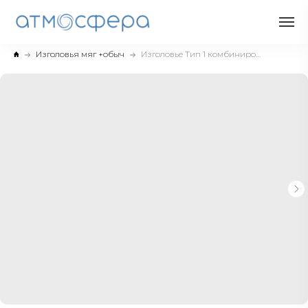
Изголовья мяг +обыч
Изголовье Тип 1 комбинированное 2500*1200 для гостиниц