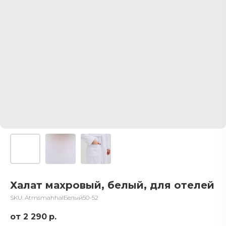
Халат махровый, белый, для отелей
SKU:
AtmsmahhalБелый50-52
2 290
р.