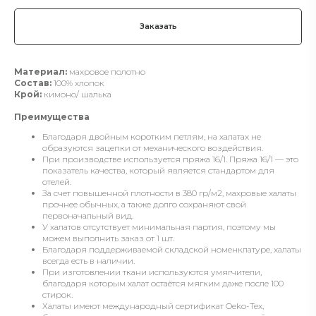
Заказать
Материал:
махровое полотно
Состав:
100% хлопок
Крой:
кимоно/ шалька
Преимущества
Благодаря двойным коротким петлям, на халатах не
образуются зацепки от механического воздействия.
При производстве используется пряжа 16/1. Пряжа 16/1 — это
показатель качества, который является стандартом для
отелей.
За счет повышенной плотности в 380 гр/м2, махровые халаты
прочнее обычных, а также долго сохраняют свой
первоначальный вид.
У халатов отсутствует минимальная партия, поэтому мы
можем выполнить заказ от 1 шт.
Благодаря поддерживаемой складской номенклатуре, халаты
всегда есть в наличии.
При изготовлении ткани используются умягчители,
благодаря которым халат остаётся мягким даже после 100
стирок.
Халаты имеют международный сертификат Oeko-Tex,