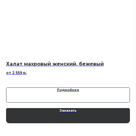
Халат махровый женский, бежевый
Х
2 559
р.
Подробнее
Заказать