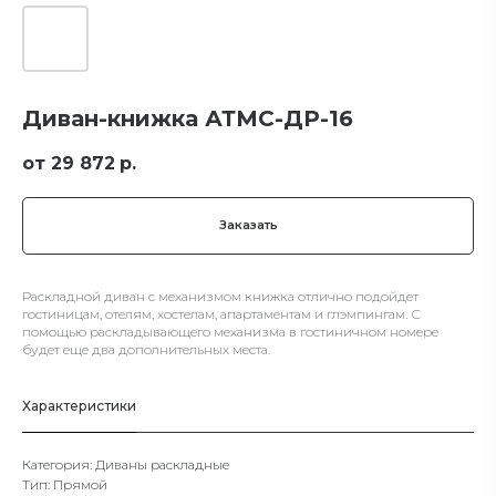
Диван-книжка АТМС-ДР-16
29 872
р.
Заказать
Раскладной диван с механизмом книжка отлично подойдет
гостиницам, отелям, хостелам, апартаментам и глэмпингам. С
помощью раскладывающего механизма в гостиничном номере
будет еще два дополнительных места.
Характеристики
Категория: Диваны раскладные
Тип: Прямой