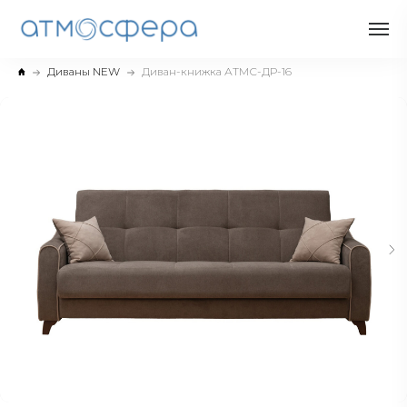
Диваны NEW
Диван-книжка АТМС-ДР-16