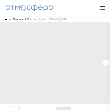
Диваны NEW
Диван АТМС-ДР-101