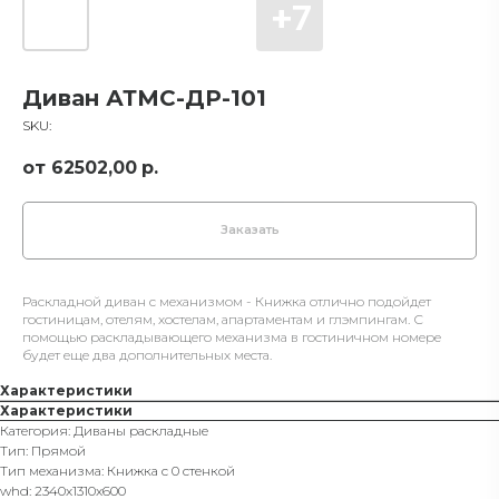
Диван АТМС-ДР-101
SKU:
62502,00
р.
Заказать
Раскладной диван с механизмом - Книжка отлично подойдет
гостиницам, отелям, хостелам, апартаментам и глэмпингам. С
помощью раскладывающего механизма в гостиничном номере
будет еще два дополнительных места.
Характеристики
Характеристики
Категория: Диваны раскладные
Тип: Прямой
Тип механизма: Книжка с 0 стенкой
whd: 2340x1310x600