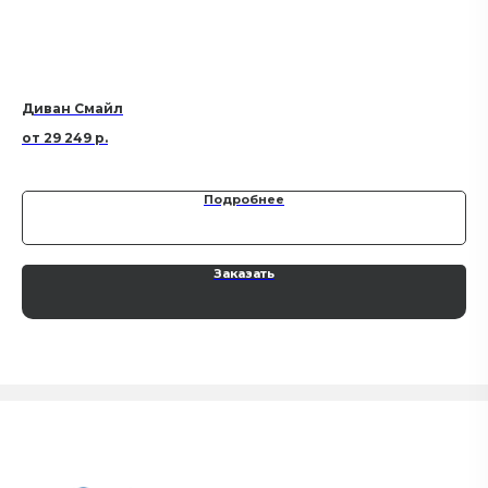
Диван Смайл
Ди
29 249
р.
Подробнее
Заказать