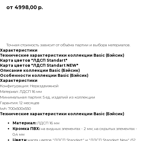
4998,00
р.
Заказать
Точная стоимость зависит от объёма партии и выбора материалов.
Характеристики
Технические характеристики коллекции Basic (Бэйсик)
Карта цветов "ЛДСП Standart"
Карта цветов "ЛДСП Standart NEW"
Описание коллекции Basic (Бэйсик)
Особенности коллекции Basic (Бэйсик)
Характеристики
Конфигурация: Нераздвижной
Материал: ЛДСП 16 мм
Минимальная партия: 5 ед. изделий из коллекции
Гарантия: 12 месяцев
lwh: 700x500x550
Технические характеристики коллекции Basic (Бэйсик)
Материал:
ЛДСП 16 мм
Кромка ПВХ:
на видных элементах - 2 мм; на скрытых элементах -
0,4 мм
Цвета:
карта цветов "ЛДСП Standart" и "ЛДСП Standart New" (52