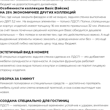
бюджет на дорогостоящего дизайнера.
Особенности коллекции Basic (Бэйсик)
НА 25% ЭКОНОМИЧНЕЕ ДРУГИХ КОЛЛЕКЦИЙ
Там, где ниша закрыта фасадом и её не видно, задняя стенка выполнена
из ДВП 3,2 мм . На видимых элементах — только ЛДСП. Полки, столешницы
и корпус изделий имеют толщину 16 мм вместо привычных 32 мм. Именно
за счёт таких точечных решений коллекция Basic обходится дешевле
остальных — без потери в качестве там, где это действительно важно. А ещё
выдвижные элементы можно заказать с доводчиками или без — это ещё
один способ гибко настроить цену под ваш бюджет.
ЭСТЕТИЧНЫЙ ВИД В НОМЕРЕ
В открытых изделиях задняя стенка сделана из ЛДСП — это добавляет
мебели солидности и прочности. А скрытая фурнитура работает
незаметно: она видна только изнутри и совершенно не портит лицевую
сторону изделия.
УБОРКА ЗА 5 МИНУТ
Никакой полировки и специальных средств — достаточно протереть
мебель сухой или слегка влажной тряпкой, и она снова выглядит как
новая.
СОЗДАНА СПЕЦИАЛЬНО ДЛЯ ГОСТИНИЦ
ЛДСП — материал, проверенный временем: устойчив к ударам, вмятинам
и царапинам. Это делает коллекцию Basic по-настоящему безопасным