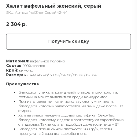
Халат вафельный женский, серый
SKU:
AtmsvafhalZhenСерый42-44
2 304
р.
Получить скидку
Материал:
вафельное полотно
Состав:
100% хлопок
Крой:
кимоно
Размер:
42-44/ 46-48/ 50-52/ 54-56/ 58-60 / 62-64
Преимущества
Благодаря уникальному дизайну вафельного полотна,
гостиница может выделиться среди конкурентов.
При изготовлении ткани используются умягчители,
благодаря которым халат остаётся мягким даже после 100
стирок.
Халаты имеют международный сертификат Oeko-Tex,
благодаря которому изделия соответствуют европейским
стандартам. Такие халаты подойдут даже гостиницам 5*.
Благодаря повышенной плотности 260 гр/м, халаты
прослужат в 2 раза дольше обычного.