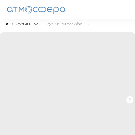
Cтулья NEW
Стул Макси полубарный