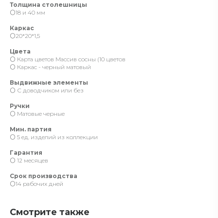
Толщина столешницы
⚪️18 и 40 мм
Каркас
⚪️20*20*1,5
Цвета
⚪️ Карта цветов Массив сосны (10 цветов
⚪️ Каркас - черный матовый
Выдвижные элементы
⚪️ С доводчиком или без
Ручки
⚪️ Матовые черные
Мин. партия
⚪️ 5 ед. изделий из коллекции
Гарантия
⚪️ 12 месяцев
Срок производства
⚪️14 рабочих дней
Смотрите также