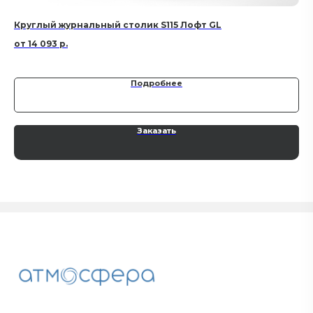
Круглый журнальный столик S115 Лофт GL
Кр
14 093
р.
Подробнее
Заказать