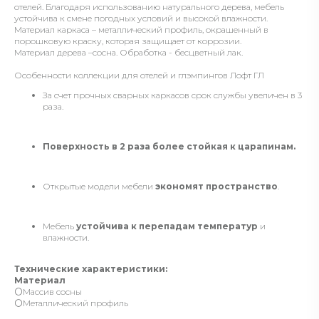
отелей. Благодаря использованию натурального дерева, мебель
устойчива к смене погодных условий и высокой влажности.
Материал каркаса – металлический профиль, окрашенный в
порошковую краску, которая защищает от коррозии.
Материал дерева –сосна. Обработка - бесцветный лак.
Особенности коллекции для отелей и глэмпингов Лофт ГЛ
За счет прочных сварных каркасов срок службы увеличен в 3
раза.
Поверхность в 2 раза более стойкая к царапинам.
Открытые модели мебели
экономят пространство
.
Мебель
устойчива к перепадам температур
и
влажности.
Технические характеристики:
Материал
⚪️Массив сосны
⚪️Металлический профиль